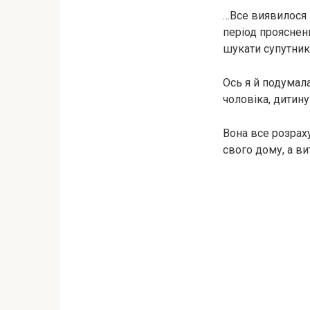
…Все виявилося 
період прояснен
шукати супутник
Ось я й подумал
чоловіка, дитину
Вона все розрах
свого дому, а ви