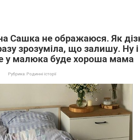
 на Сашка не ображаюся. Як ді
разу зрозуміла, що залишу. Ну і
е у малюка буде хороша мама
Рубрика:
Родинні історії