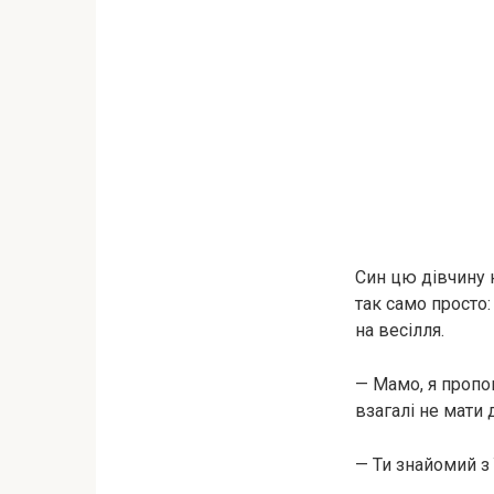
Син цю дівчину н
так само просто
на весілля.
— Мамо, я пропо
взагалі не мати 
— Ти знайомий з