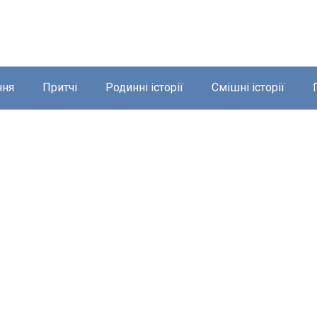
ння
Притчі
Родинні історії
Смішні історії