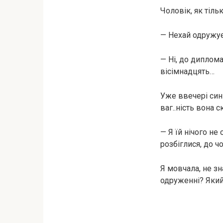
Чоловік, як тільк
— Нехай одружує
— Ні, до диплома
вісімнадцять…
Уже ввечері син 
ваг..ність вона
— Я їй нічого не
розбіглися, до чо
Я мовчала, не з
одруженні? Який