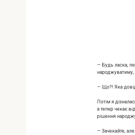
— Будь ласка, пе
народжуватиму, 
— Що?! Яка дові
Потім я дізналас
а тепер чекає ві
рішення народжу
— Зачекайте, але