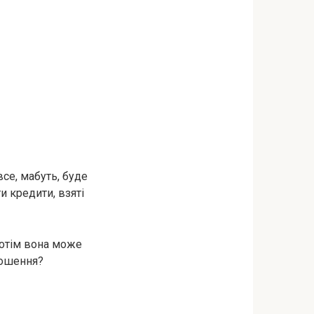
се, мабуть, буде
и кредити, взяті
потім вона може
дношення?