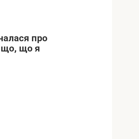
зналася про
 що, що я