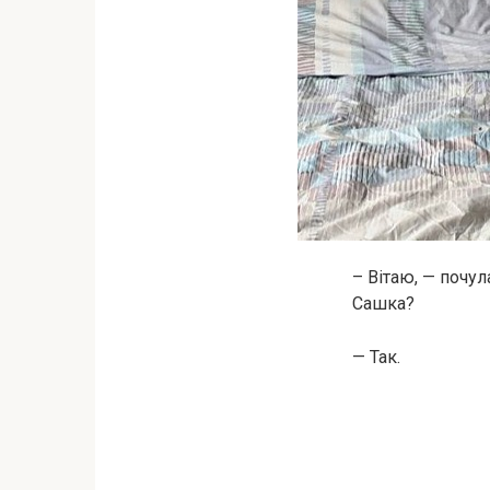
– Вітаю, — почу
Сашка?
— Так.