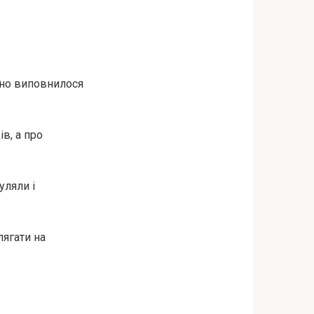
и-но виповнилося
в, а про
уляли і
лягати на