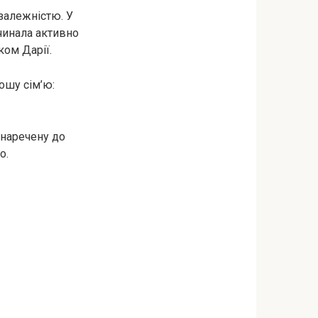
залежністю. У
чинала активно
ком Дарії.
ошу сім’ю:
 наречену до
о.