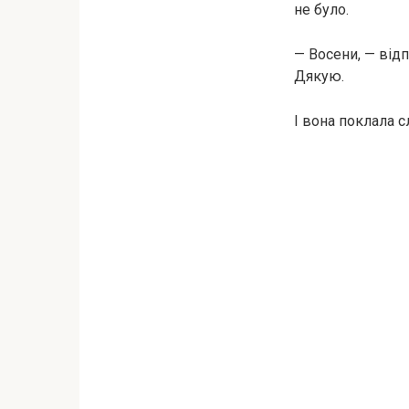
не було.
— Восени, — відп
Дякую.
І вона поклала с