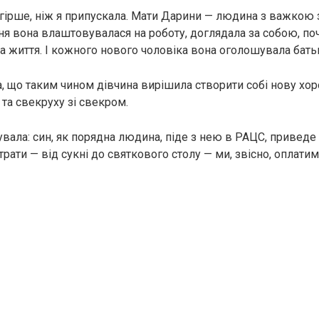
гірше, ніж я припускала. Мати Дарини — людина з важкою 
ня вона влаштовувалася на роботу, доглядала за собою, по
а життя. І кожного нового чоловіка вона оголошувала бать
а, що таким чином дівчина вирішила створити собі нову хор
 та свекруху зі свекром.
увала: син, як порядна людина, піде з нею в РАЦС, приведе
трати — від сукні до святкового столу — ми, звісно, оплатим