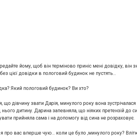
редайте йому, щоб він терміново приніс мені довідку, він з
без цієї довідки в пологовий будинок не пустять…
дка? Який пологовий будинок? Ви хто?
я, що дівчину звати Дарія, минулого року вона зустрічалас
д нього дитину. Дарина запевняла, що ніяких претензій до си
вати прийняла сама і на допомогу від сина не розраховує.
 я про вас вперше чую… коли це було ,минулого року? Влітк