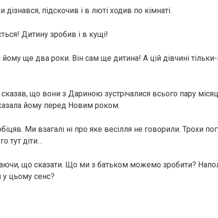
и дізнався, підскочив і в люті ходив по кімнаті.
ться! Дитину зробив і в кущі!
 йому ще два роки. Він сам ще дитина! А цій дівчині тільк
сказав, що вони з Дариною зустрічалися всього пару місяці
 сказала йому перед Новим роком.
 обіцяв. Ми взагалі ні про яке весілля не говорили. Трохи пог
го тут діти…
наючи, що сказати. Що ми з батьком можемо зробити? Напо
 у цьому сенс?