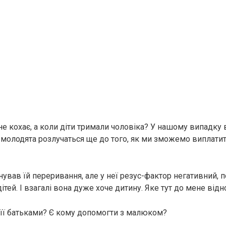
е кохає, а коли діти тримали чоловіка? У нашому випадку в
: молодята розлучаться ще до того, як ми зможемо виплатит
нував їй переривання, але у неї резус-фактор негативний, 
дітей. І взагалі вона дуже хоче дитину. Яке тут до мене ві
 її батьками? Є кому допомогти з малюком?