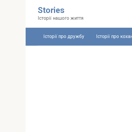
Перейти
Stories
до
вмісту
Історії нашого життя
Історії про дружбу
Історії про коха