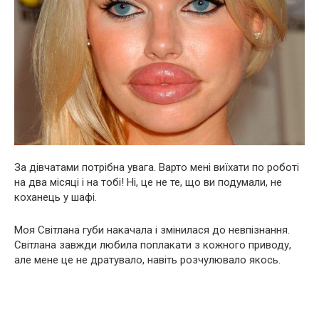
За дівчатами потрібна увага. Варто мені виїхати по роботі
на два місяці і на тобі! Ні, це не те, що ви подумали, не
коханець у шафі.
Моя Світлана губи накачала і змінилася до невпізнання.
Світлана завжди любила поплакати з кожного приводу,
але мене це не дратувало, навіть розчулювало якось.