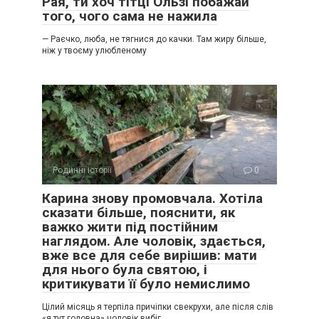
Рая, ти хоч тітці Ользі побажай
того, чого сама не нажила
— Раєчко, люба, не тягнися до качки. Там жиру більше,
ніж у твоєму улюбленому
Родинні історії
0
Карина знову промовчала. Хотіла
сказати більше, пояснити, як
важко жити під постійним
наглядом. Але чоловік, здається,
вже все для себе вирішив: мати
для нього була святою, і
критикувати її було немислимо
Цілий місяць я терпіла причіпки свекрухи, але після слів
«я тут головна» чоловік вибіг