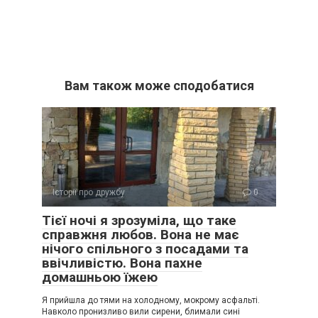
Вам також може сподобатися
Історії про дружбу
0
Тієї ночі я зрозуміла, що таке
справжня любов. Вона не має
нічого спільного з посадами та
ввічливістю. Вона пахне
домашньою їжею
Я прийшла до тями на холодному, мокрому асфальті.
Навколо пронизливо вили сирени, блимали сині