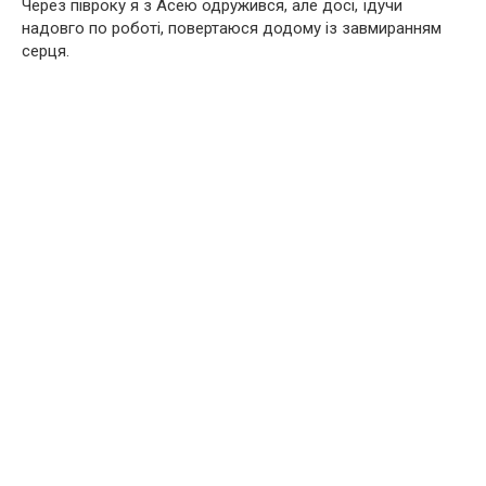
Через півроку я з Асею одружився, але досі, їдучи
надовго по роботі, повертаюся додому із завмиранням
серця.