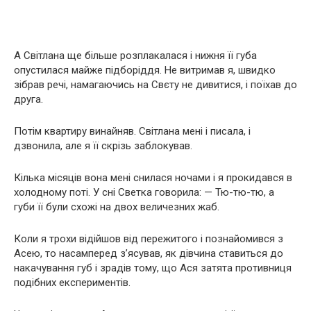
А Світлана ще більше розплакалася і нижня її губа
опустилася майже підборіддя. Не витримав я, швидко
зібрав речі, намагаючись на Свєту не дивитися, і поїхав до
друга.
Потім квартиру винайняв. Світлана мені і писала, і
дзвонила, але я її скрізь заблокував.
Кілька місяців вона мені снилася ночами і я прокидався в
холодному поті. У сні Светка говорила: — Тю-тю-тю, а
губи її були схожі на двох величезних жаб.
Коли я трохи відійшов від пережитого і познайомився з
Асею, то насамперед з’ясував, як дівчина ставиться до
накачування губ і зрадів тому, що Ася затята противниця
подібних експериментів.