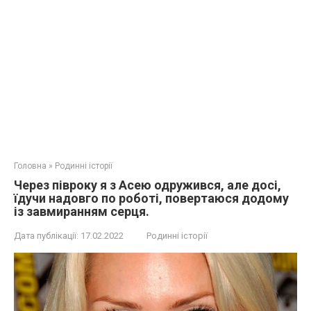
Головна
»
Родинні історії
Через півроку я з Асею одружився, але досі,
їдучи надовго по роботі, повертаюся додому
із завмиранням серця.
Дата публікації:
17.02.2022
Родинні історії