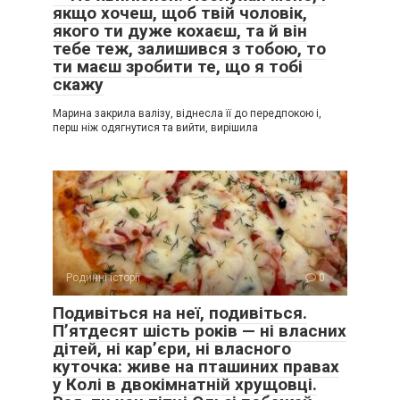
якщо хочеш, щоб твій чоловік,
якого ти дуже кохаєш, та й він
тебе теж, залишився з тобою, то
ти маєш зробити те, що я тобі
скажу
Марина закрила валізу, віднесла її до передпокою і,
перш ніж одягнутися та вийти, вирішила
Родинні історії
0
Подивіться на неї, подивіться.
П’ятдесят шість років — ні власних
дітей, ні кар’єри, ні власного
куточка: живе на пташиних правах
у Колі в двокімнатній хрущовці.