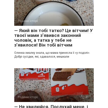
Родинні історії
0
— Який він тобі татко? Це вітчим! У
твоєї мами з’явився законний
чоловік, а татка у тебе не
з’явилося! Він тобі вітчим
Оленка змалку знала, що мама принесла її «у подолі».
Добрі сусідки, які, здавалося, мешкали
Родинні історії
0
— Не хвилюйся. Послухай мене, і