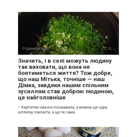
Родинні історії
0
Значить, і в селі можуть людину
так виховати, що вона не
боятиметься життя? Тож добре,
що наш Мітька, точніше — наш
Дімка, завдяки нашим спільним
зусиллям став доброю людиною,
це найголовніше
– Картоплю смачно посмажила, а можеш ще одну
котлетку покласти, а що ти сама