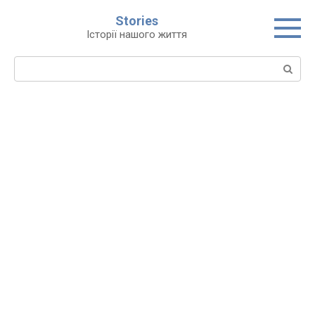
Перейти
Stories
до
Історії нашого життя
вмісту
Пошук: