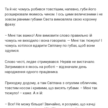
Та й ніс чомусь робився товстішим, напевно, губи його
розширювали якимось чином. І ось цими величезними і не
зовсім рівними губами Свєта вимовляла свою коронну
фразу:
– Мені так важко! Але вимовити слово правильно їй
чомусь не виходило і вона говорила: — Мені так тюжуло! І
чомусь хотілося вдарити Світлану по губах, щоб вони
здулися.
Слово честі, ледве стримувався. Нервів не вистачало.
Затримався я якось на роботі – відзначали день
народження одного працівника.
Приходжу додому, а там Світлана з опухлим обличчям,
товстим носом і кривими, що висять губами. – Мені так
тюжуло! – каже. А я їй:
– Все! Не можу більше! Звичайно, я розумію, що качці