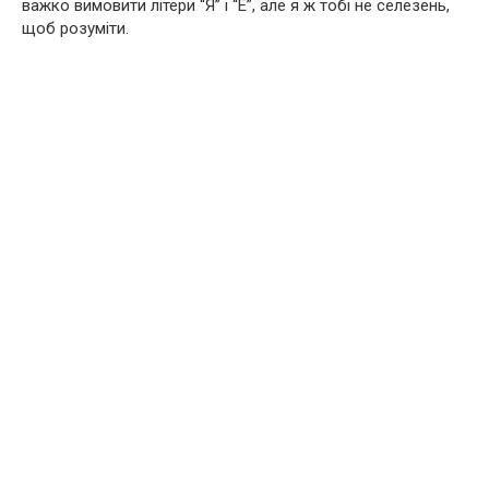
важко вимовити літери “Я” і “Е”, але я ж тобі не селезень,
щоб розуміти.