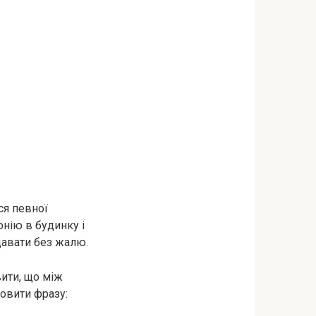
ся певної
нію в будинку і
ддавати без жалю.
вити, що між
мовити фразу: