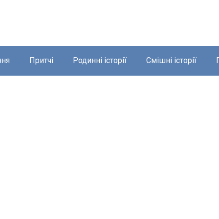
ння
Притчі
Родинні історії
Смішні історії