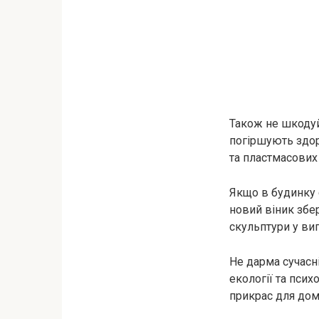
Також не шкодуй 
погіршують здор
та пластмасових
Якщо в будинку є
новий віник збе
скульптури у виг
Не дарма сучасні
екології та псих
прикрас для дом