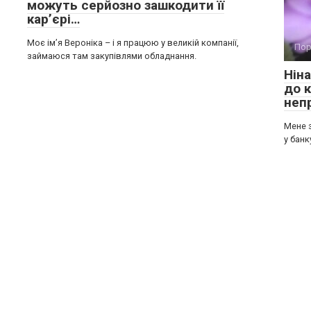
можуть серйозно зашкодити її
кар’єрі…
Моє ім’я Вероніка – і я працюю у великій компанії,
Пор
займаюся там закупівлями обладнання.
Ніна
до 
неп
Мене з
у банк