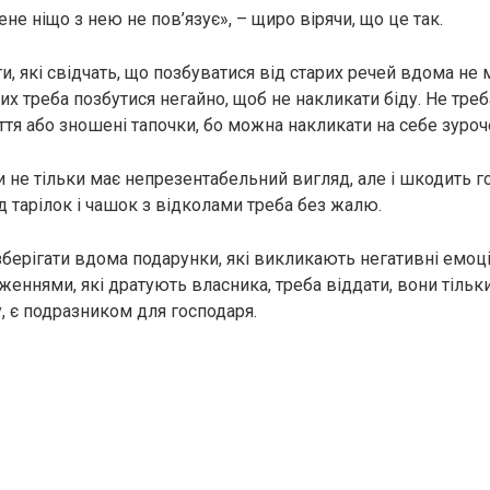
мене ніщо з нею не пов’язує», – щиро вірячи, що це так.
, які свідчать, що позбуватися від старих речей вдома не м
их треба позбутися негайно, щоб не накликати біду. Не треб
ття або зношені тапочки, бо можна накликати на себе зуроч
и не тільки має непрезентабельний вигляд, але і шкодить г
д тарілок і чашок з відколами треба без жалю.
берігати вдома подарунки, які викликають негативні емоції
аженнями, які дратують власника, треба віддати, вони тіль
, є подразником для господаря.