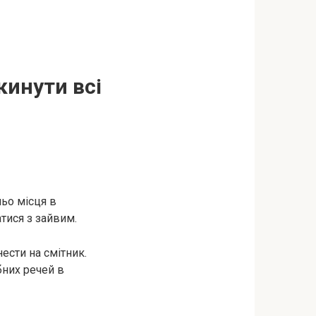
кинути всі
ьо місця в
тися з зайвим.
ести на смітник.
бних речей в