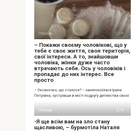
Поради
0
– Покажи своєму чоловікові, що у
тебе є своє життя, своя територія,
свої інтереси. А то, знайшовши
чоловіка, жінки дуже часто
втрачають себе. Ось у чоловіків і
пропадає до них інтерес. Все
просто
– Оксаночко, що сталося? – занепокоїлася Ірина
Петрівна, зустрівши в місті подругу дитинства своєї
Поради
0
-Я ще всім вам на зло стану
щасливою, – бурмотіла Наталя