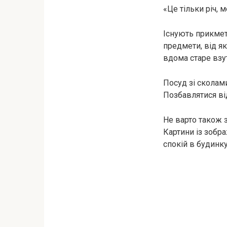
«Це тільки річ, 
Існують прикмети
предмети, від як
вдома старе взу
Посуд зі сколам
Позбавлятися ві
Не варто також з
Картини із зобр
спокій в будинку