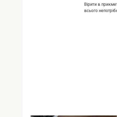
Вірити в прикмет
всього непотріб