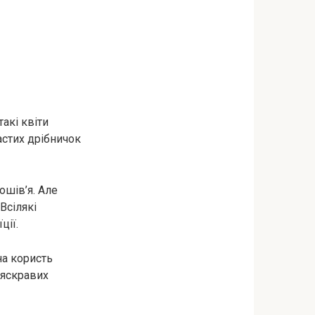
акі квіти
астих дрібничок
ошів’я. Але
Всілякі
ції.
на користь
ь яскравих