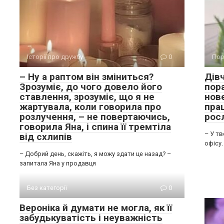
Історії про дружбу
0
Пор
– Ну а раптом він зміниться?
Дівч
Зрозуміє, до чого довело його
пор
ставлення, зрозуміє, що я не
нов
жартувала, коли говорила про
пра
розлучення, – не повертаючись,
рос
говорила Яна, і спина її тремтіла
– У т
від схлипів
офісу.
– Добрий день, скажіть, я можу здати це назад? –
запитала Яна у продавця
Без категорії
0
Вероніка й думати не могла, як її
забудькуватість і неуважність