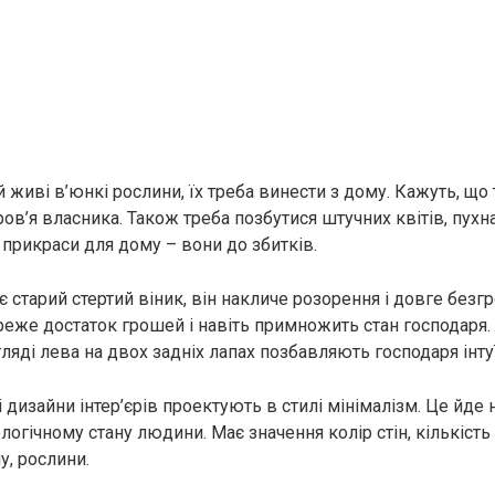
живі в’юнкі рослини, їх треба винести з дому. Кажуть, що т
ов’я власника. Також треба позбутися штучних квітів, пухн
 прикраси для дому – вони до збитків.
 старий стертий віник, він накличе розорення і довге безгр
реже достаток грошей і навіть примножить стан господаря. 
ляді лева на двох задніх лапах позбавляють господаря інтуї
 дизайни інтер’єрів проектують в стилі мінімалізм. Це йде 
ологічному стану людини. Має значення колір стін, кількіст
у, рослини.