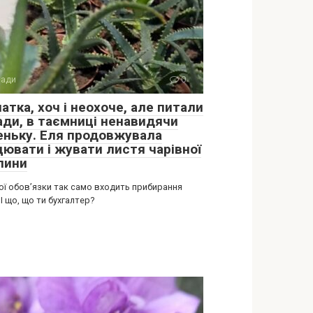
ади
0
атка, хоч і неохоче, але питали
ади, в таємниці ненавидячи
еньку. Еля продовжувала
цювати і жувати листя чарівної
лини
вої обов’язки так само входить прибирання
 І що, що ти бухгалтер?