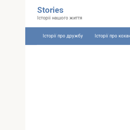
Перейти
Stories
до
вмісту
Історії нашого життя
Історії про дружбу
Історії про коха