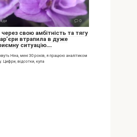
ади
0
 через свою амбітність та тягу
кар’єри втрапила в дуже
риємну ситуацію….
вуть Ніна, мені 30 років, я працюю аналітиком
у. Цифри, відсотки, купа