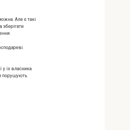
ожна. Але є такі
а зберігати
ення.
осподареві.
 у їх власника.
ки порушують