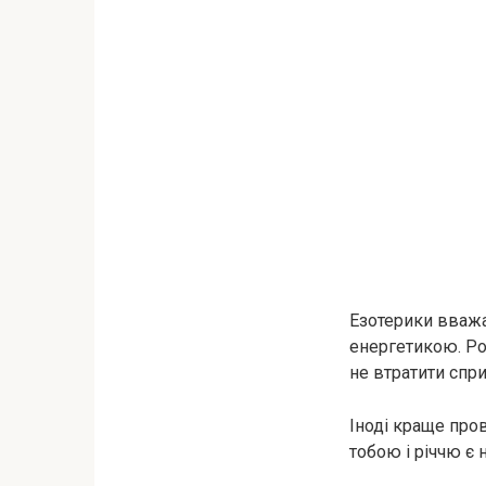
Езотерики вважа
енергетикою. Ро
не втратити спри
Іноді краще пров
тобою і річчю є