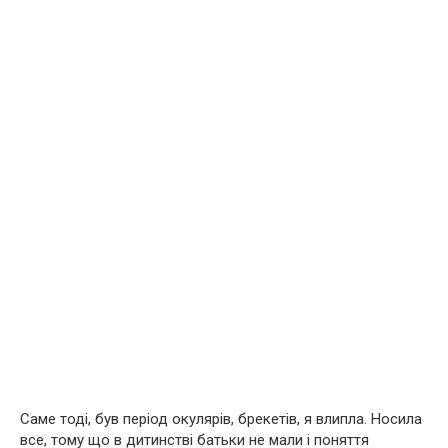
Саме тоді, був період окулярів, брекетів, я влипла. Носила
все, тому що в дитинстві батьки не мали і поняття