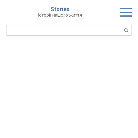
Перейти
Stories
до
Історії нашого життя
вмісту
Пошук: