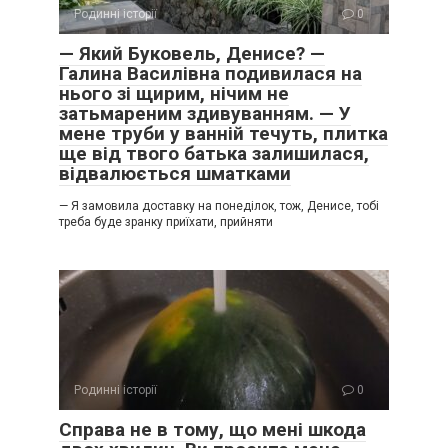
Родинні історії
0
— Який Буковель, Денисе? —
Галина Василівна подивилася на
нього зі щирим, нічим не
затьмареним здивуванням. — У
мене труби у ванній течуть, плитка
ще від твого батька залишилася,
відвалюється шматками
— Я замовила доставку на понеділок, тож, Денисе, тобі
треба буде зранку приїхати, прийняти
Родинні історії
0
Справа не в тому, що мені шкода