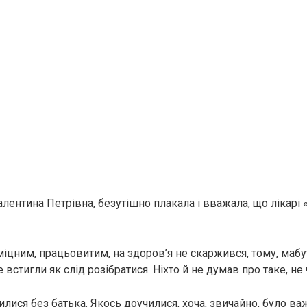
лентина Петрівна, безутішно плакала і вважала, що лікарі 
міцним, працьовитим, на здоров’я не скаржився, тому, мабу
е встигли як слід розібратися. Ніхто й не думав про таке, не
лися без батька. Якось доучилися, хоча, звичайно, було ва