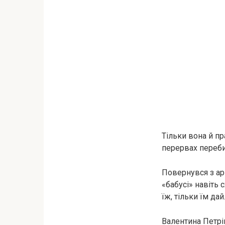
Тільки вона й п
перервах переб
Повернувся з арм
«бабусі» навіть с
їж, тільки їм дай
Валентина Петрів