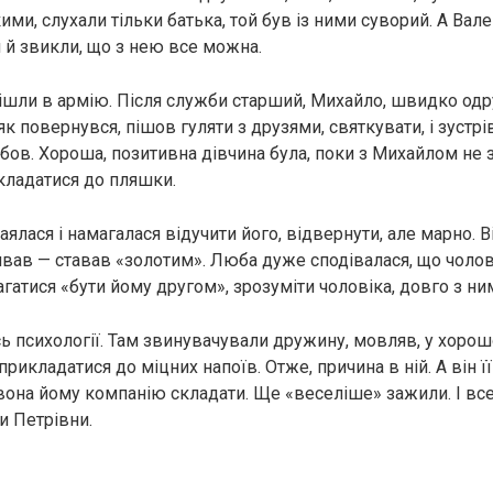
ими, слухали тільки батька, той був із ними суворий. А Вал
и й звикли, що з нею все можна.
ішли в армію. Після служби старший, Михайло, швидко од
як повернувся, пішов гуляти з друзями, святкувати, і зустр
бов. Хороша, позитивна дівчина була, поки з Михайлом не зу
кладатися до пляшки.
ялася і намагалася відучити його, відвернути, але марно. В
живав — ставав «золотим». Люба дуже сподівалася, що чолов
агатися «бути йому другом», зрозуміти чоловіка, довго з н
сь психології. Там звинувачували дружину, мовляв, у хоро
прикладатися до міцних напоїв. Отже, причина в ній. А він її 
 вона йому компанію складати. Ще «веселіше» зажили. І все
и Петрівни.