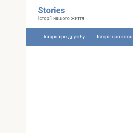
Перейти
Stories
до
вмісту
Історії нашого життя
Історії про дружбу
Історії про коха