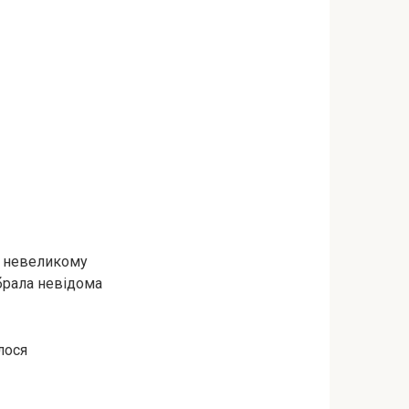
в невеликому
абрала невідома
лося