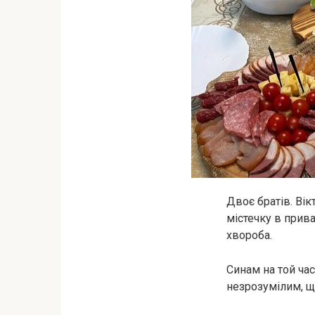
Двоє братів. Ві
містечку в прив
хвороба.
Синам на той час
незрозумілим, щ