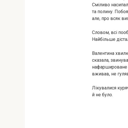
Сміливо насипал
та полину. Побоя
але, про всяк в
Словом, всі пооб
Найбільше діста
Валентина хвилюв
сказала, звинува
нафаршироване хі
вживав, не гуля
Лікувалися куря
й не було.