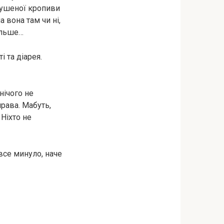
сушеної кропиви
а вона там чи ні,
ільше…
і та діарея.
нічого не
права. Мабуть,
 Ніхто не
все минуло, наче