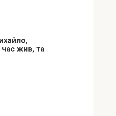
ихайло,
 час жив, та