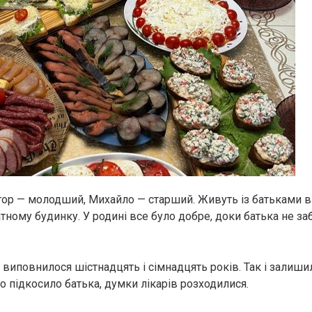
ктор — молодший, Михайло — старший. Живуть із батьками 
атному будинку. У родині все було добре, доки батька не з
 виповнилося шістнадцять і сімнадцять років. Так і залиши
о підкосило батька, думки лікарів розходилися.