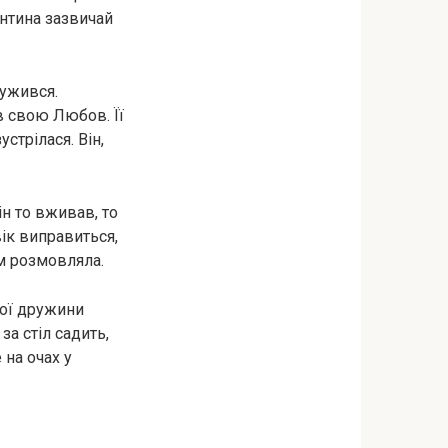
ентина зазвичай
ружився.
ів свою Любов. Її
стрілася. Він,
ін то вживав, то
ік виправиться,
им розмовляла.
шої дружини
за стіл садить,
 на очах у