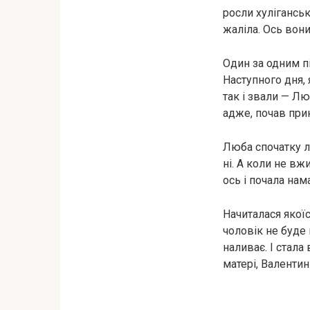
росли хуліганськ
жаліла. Ось вон
Один за одним п
Наступного дня, 
так і звали — Лю
адже, почав при
Люба спочатку ла
ні. А коли не в
ось і почала нам
Начиталася якої
чоловік не буде 
наливає. І стала
матері, Валентин