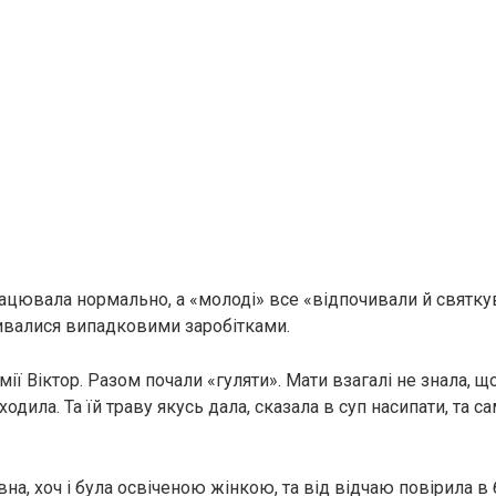
рацювала нормально, а «молоді» все «відпочивали й святкув
ивалися випадковими заробітками.
ії Віктор. Разом почали «гуляти». Мати взагалі не знала, що
ходила. Та їй траву якусь дала, сказала в суп насипати, та са
.
на, хоч і була освіченою жінкою, та від відчаю повірила в 