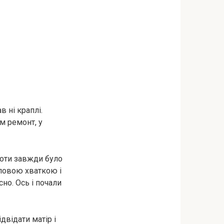
в ні краплі.
м ремонт, у
боти завжди було
іловою хваткою і
но. Ось і почали
двідати матір і