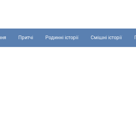
ння
Притчі
Родинні історії
Смішні історії