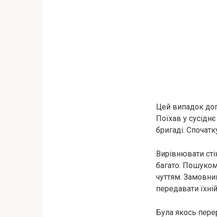
Цей випадок допо
Поїхав у сусідн
бригаді. Спочатк
Вирівнювати стін
багато. Пошуком
чуттям. Замовни
передавати їхні
Була якось перер