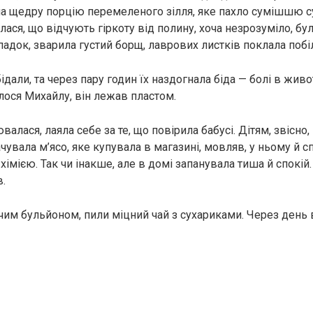
а щедру порцію перемеленого зілля, яке пахло сумішшю 
лася, що відчують гіркоту від полину, хоча незрозуміло, бул
ипадок, зварила густий борщ, лаврових листків поклала поб
ідали, та через пару годин їх наздогнала біда — болі в живот
лося Михайлу, він лежав пластом.
алася, лаяла себе за те, що повірила бабусі. Дітям, звісно, 
чувала м’ясо, яке купувала в магазині, мовляв, у ньому й с
мією. Так чи інакше, але в домі запанувала тиша й спокій.
в.
чим бульйоном, пили міцний чай з сухариками. Через день 