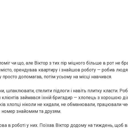
міг чи що, але Віктор з тих пір міцного більше в рот не бра
є місто, орендував квартиру і знайшов роботу — робив людя
у просто допомагав, потім усьому на місці навчився.
и, шпаклювати, стелити підлоги і навіть плитку класти. Ро
 клієнтів займався їхній бригадир — хлопець з хорошою д
ків хлопці ніколи не кидали, не обманювали, працювали чес
й номер знайомим та друзям.
ва в роботі у них. Поїхав Віктор додому на тиждень, щоб ві