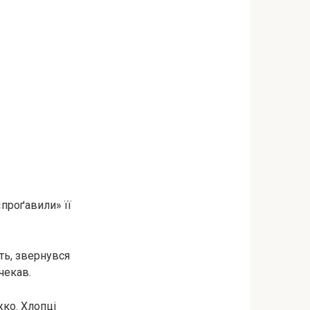
«проґавили» її
ть, звернувся
 чекав.
жко. Хлопці