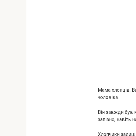
Мама хлопців, Ва
чоловіка.
Він завжди був 
запізно, навіть н
Хлопчики залиши