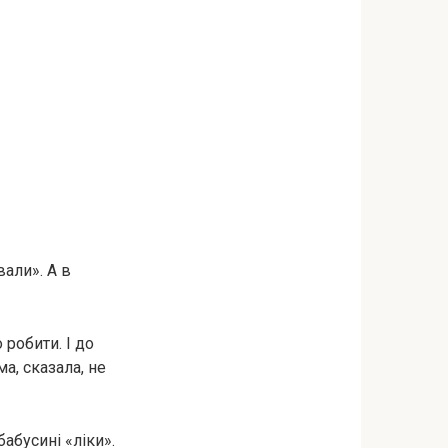
али». А в
 робити. І до
ма, сказала, не
бабусині «ліки».