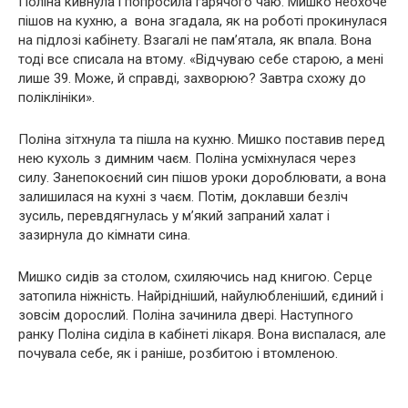
Поліна кивнула і попросила гарячого чаю. Мишко неохоче
пішов на кухню, а вона згадала, як на роботі прокинулася
на підлозі кабінету. Взагалі не пам’ятала, як впала. Вона
тоді все списала на втому. «Відчуваю себе старою, а мені
лише 39. Може, й справді, захворюю? Завтра схожу до
поліклініки».
Поліна зітхнула та пішла на кухню. Мишко поставив перед
нею кухоль з димним чаєм. Поліна усміхнулася через
силу. Занепокоєний син пішов уроки дороблювати, а вона
залишилася на кухні з чаєм. Потім, доклавши безліч
зусиль, перевдягнулась у м’який запраний халат і
зазирнула до кімнати сина.
Мишко сидів за столом, схиляючись над книгою. Серце
затопила ніжність. Найрідніший, найулюбленіший, єдиний і
зовсім дорослий. Поліна зачинила двері. Наступного
ранку Поліна сиділа в кабінеті лікаря. Вона виспалася, але
почувала себе, як і раніше, розбитою і втомленою.