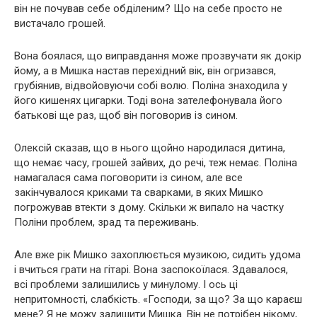
він не почував себе обділеним? Що на себе просто не
вистачало грошей.
Вона боялася, що виправдання може прозвучати як докір
йому, а в Мишка настав перехідний вік, він огризався,
грубіянив, відвойовуючи собі волю. Поліна знаходила у
його кишенях цигарки. Тоді вона зателефонувала його
батькові ще раз, щоб він поговорив із сином.
Олексій сказав, що в нього щойно народилася дитина,
що немає часу, грошей зайвих, до речі, теж немає. Поліна
намагалася сама поговорити із сином, але все
закінчувалося криками та сварками, в яких Мишко
погрожував втекти з дому. Скільки ж випало на частку
Поліни проблем, зрад та переживань.
Але вже рік Мишко захоплюється музикою, сидить удома
і вчиться грати на гітарі. Вона заспокоїлася. Здавалося,
всі проблеми залишились у минулому. І ось ці
непритомності, слабкість. «Господи, за що? За що караєш
мене? Я не можу залишити Мишка. Він не потрібен нікому,