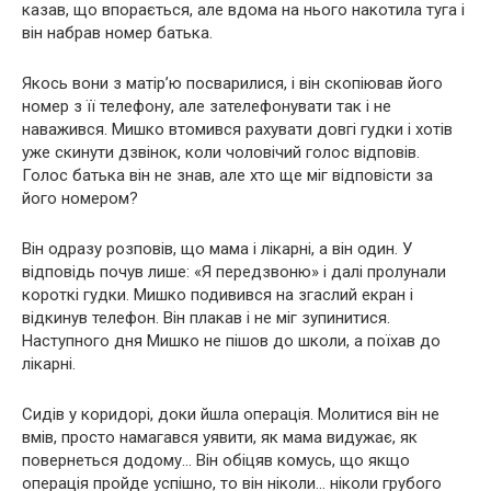
казав, що впорається, але вдома на нього накотила туга і
він набрав номер батька.
Якось вони з матір’ю посварилися, і він скопіював його
номер з її телефону, але зателефонувати так і не
наважився. Мишко втомився рахувати довгі гудки і хотів
уже скинути дзвінок, коли чоловічий голос відповів.
Голос батька він не знав, але хто ще міг відповісти за
його номером?
Він одразу розповів, що мама і лікарні, а він один. У
відповідь почув лише: «Я передзвоню» і далі пролунали
короткі гудки. Мишко подивився на згаслий екран і
відкинув телефон. Він плакав і не міг зупинитися.
Наступного дня Мишко не пішов до школи, а поїхав до
лікарні.
Сидів у коридорі, доки йшла операція. Молитися він не
вмів, просто намагався уявити, як мама видужає, як
повернеться додому… Він обіцяв комусь, що якщо
операція пройде успішно, то він ніколи… ніколи грубого