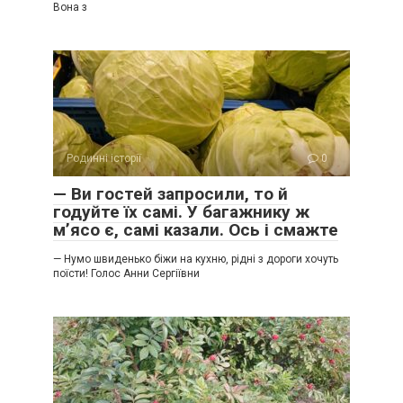
Вона з
Родинні історії
0
— Ви гостей запросили, то й
годуйте їх самі. У багажнику ж
м’ясо є, самі казали. Ось і смажте
— Нумо швиденько біжи на кухню, рідні з дороги хочуть
поїсти! Голос Анни Сергіївни