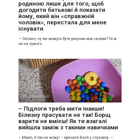
родиною лише для того, щоб
догодити батькові й показати
йому, який він «справжній
чоловік», перестала для мене
існувати
— Оксано, ну які можуть бути рахунки між своїми? Ти ж
не на чужого
Родинні історії
0
– Підлоги треба мити інакше!
Білизну прасувати не так! Борщ
варити не вмієш! Як ти взагалі
вийшла заміж з такими навичками
– Мамо, я так не можу! – кричала Валя у слухавку. –