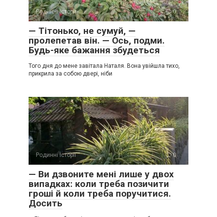
Родинні історії
0
— Тітонько, не сумуй, —
пролепетав він. — Ось, подми.
Будь-яке бажання збудеться
Того дня до мене завітала Наталя. Вона увійшла тихо,
прикрила за собою двері, ніби
Родинні історії
0
— Ви дзвоните мені лише у двох
випадках: коли треба позичити
гроші й коли треба поручитися.
Досить