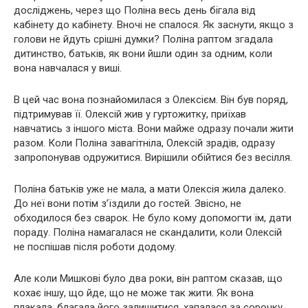
досліджень, через що Поліна весь день бігала від
кабінету до кабінету. Вночі не спалося. Як заснути, якщо з
голови не йдуть срішні думки? Поліна раптом згадала
дитинство, батьків, як вони йшли один за одним, коли
вона навчалася у виші.
В цей час вона познайомилася з Олексієм. Він був поряд,
підтримував її. Олексій жив у гуртожитку, приїхав
навчатись з іншого міста. Вони майже одразу почали жити
разом. Коли Поліна завагітніла, Олексій зрадів, одразу
запропонував одружитися. Вирішили обійтися без весілля.
Поліна батьків уже не мала, а мати Олексія жила далеко.
До неї вони потім з’їздили до гостей. Звісно, ​​не
обходилося без сварок. Не було кому допомогти їм, дати
пораду. Поліна намагалася не скандалити, коли Олексій
не поспішав після роботи додому.
Але коли Мишкові було два роки, він раптом сказав, що
кохає іншу, що йде, що не може так жити. Як вона
плакала, благала його залишитися, хапалася за сорочку.