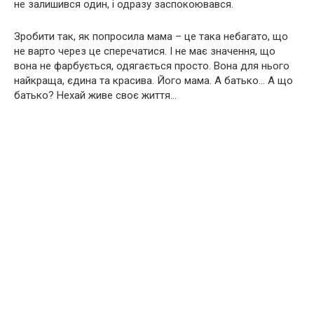
не залишився один, і одразу заспокоювався.
Зробити так, як попросила мама – це така небагато, що
не варто через це сперечатися. І не має значення, що
вона не фарбується, одягається просто. Вона для нього
найкраща, єдина та красива. Його мама. А батько… А що
батько? Нехай живе своє життя…