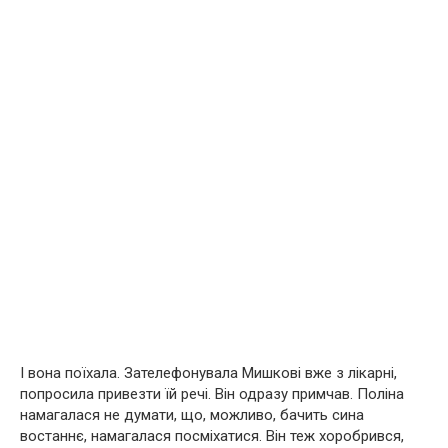
І вона поїхала. Зателефонувала Мишкові вже з лікарні,
попросила привезти їй речі. Він одразу примчав. Поліна
намагалася не думати, що, можливо, бачить сина
востаннє, намагалася посміхатися. Він теж хоробрився,