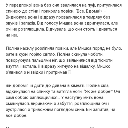
У передпокої вона без сил звалилася на пуф, притулилася
спиною до стіни і прикрила повіки. “Все. Вдома!» –
Видихнула вона і відразу провалилася в темряву без
звуків і запахів. Від голосу Мишка вона здригнулася, але
очі не розплющила. Відчувала, що син стоїть і дивиться
на неї.
Поліна насилу розліпила повіки, але Мишка поряд не було,
зате в кухні горіло світло. Поліна скинула чоботи,
поворухнула пальцями ніг, що звільнилися від тісноти
взуття, і встала. Її відразу хитнуло на вішалку. Мишко
з’явився з нізвідки і притримав її.
Він допоміг їй дійти до дивана в кімнаті. Поліна сіла,
відкинулася на спинку та витягла ноги. “Як же добре!” Очі
самі собою заплющилися… У наступну мить вона
смикнулася, виринаючи з забуття, розплющила очі і
зустрілася з тривожним поглядом сина. Він запитав, чи
все добре.