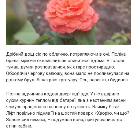
Дрібний дощ сік по обличчю, потрапляючи в очі. Поліна
брела, мріючи якнайшвидше опинитися вдома. В голові
туман, думки розповзалися, як старе простирадло.
Обходячи чергову калюжу, вона мало не послизнулася на
рідкому бруді біля краю тротуару. Ось, нарешті, і будинок.
Поліна відчинила кодові двері під’їзду. У ніс вдарило
сухим курним теплом від батареї, яка з настанням весни
чомусь працювала на повну потужність. Взимку б так.
Ліфт повільно підняв її на шостий поверх. «Хворію, чи що?
Зовсім сил немає», – подумала вона, притуляючись до
стіни кабіни.