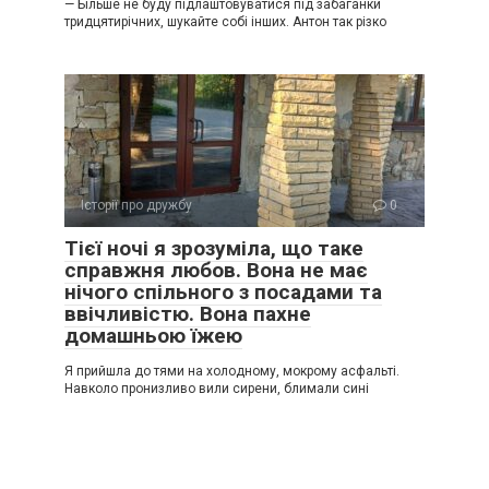
— Більше не буду підлаштовуватися під забаганки
тридцятирічних, шукайте собі інших. Антон так різко
Історії про дружбу
0
Тієї ночі я зрозуміла, що таке
справжня любов. Вона не має
нічого спільного з посадами та
ввічливістю. Вона пахне
домашньою їжею
Я прийшла до тями на холодному, мокрому асфальті.
Навколо пронизливо вили сирени, блимали сині