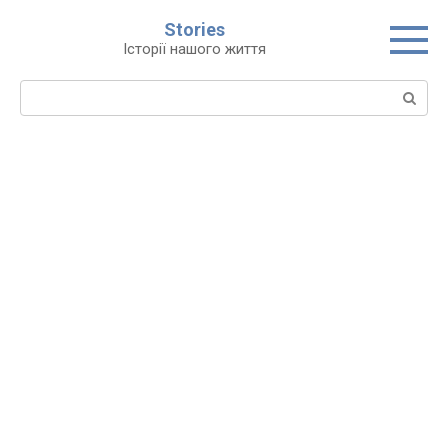
Перейти
Stories
до
Історії нашого життя
вмісту
Пошук: