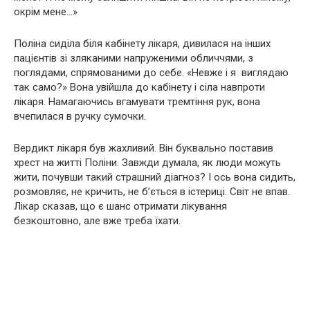
окрім мене…»
Поліна сиділа біля кабінету лікаря, дивилася на інших
пацієнтів зі зляканими напруженими обличчями, з
поглядами, спрямованими до себе. «Невже і я виглядаю
так само?» Вона увійшла до кабінету і сіла навпроти
лікаря. Намагаючись вгамувати тремтіння рук, вона
вчепилася в ручку сумочки.
Вердикт лікаря був жахливий. Він буквально поставив
хрест на житті Поліни. Завжди думала, як люди можуть
жити, почувши такий страшний діагноз? І ось вона сидить,
розмовляє, не кричить, не б’ється в істериці. Світ не впав.
Лікар сказав, що є шанс отримати лікування
безкоштовно, але вже треба їхати.