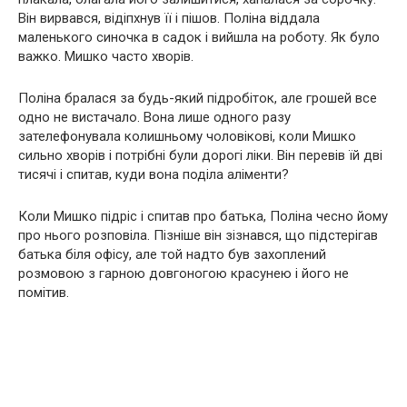
Він вирвався, відіпхнув її і пішов. Поліна віддала
маленького синочка в садок і вийшла на роботу. Як було
важко. Мишко часто хворів.
Поліна бралася за будь-який підробіток, але грошей все
одно не вистачало. Вона лише одного разу
зателефонувала колишньому чоловікові, коли Мишко
сильно хворів і потрібні були дорогі ліки. Він перевів їй дві
тисячі і спитав, куди вона поділа аліменти?
Коли Мишко підріс і спитав про батька, Поліна чесно йому
про нього розповіла. Пізніше він зізнався, що підстерігав
батька біля офісу, але той надто був захоплений
розмовою з гарною довгоногою красунею і його не
помітив.