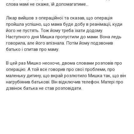
слова мамі не скаже, їй допомагатиме…
Лікар вийшов з операційної та сказав, що операція
пройшла успішно, що мама буде добу в реанімації, куди
його не пустять. Тож йому треба їхати додому.
Наступного дня Мишка пропустили до мами. Вона ледь
говорила, але його впізнала. Потім йому подзвонив
батько і спитав про маму.
В цей раз Мишко неохоче, двома словами розповів про
операцію. А той все говорив про свої проблеми, про
маленьку дитину, що вкрай розлютило Мишка так, що він
нагрубіянив батькові. Він відключив телефон. Матері про
дзвінок батька не став розповідати.