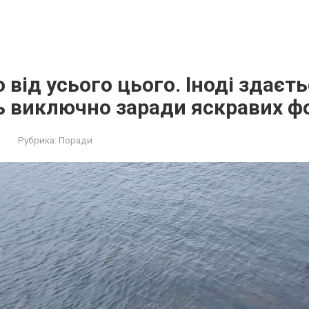
 від усього цього. Іноді здаєт
ь виключно заради яскравих ф
Рубрика:
Поради