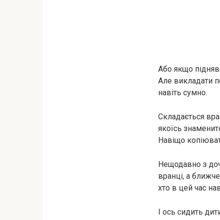
Або якщо підняв
Але викладати п
навіть сумно.
Складається вра
якоїсь знаменито
Навіщо копіюва
Нещодавно з доч
вранці, а ближче
хто в цей час на
І ось сидить дит