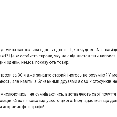
 дівчина закохалися одне в одного. Це ж чудово. Але навіщ
жі? Це ж особиста справа, яку не слід виставляти напоказ. 
ин одним, немов показують товар.
трохи за 30 я вже занадто старий і чогось не розумію? У м
ності, але навіть із близькими друзями я своїх стосунків 
замислюючись і не сумніваючись, виставляють свої почуття
мців. Стає ніяково від усього цього. Іноді здається, що дея
 яскравих фотографій.