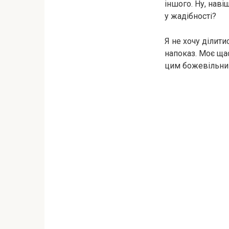
іншого. Ну, нав
у жадібності?
Я не хочу ділит
напоказ. Моє щас
цим божевільним