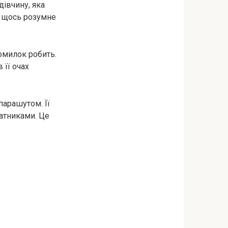
дівчину, яка
й щось розумне
омилок робить.
 її очах
парашутом. Її
латниками. Це