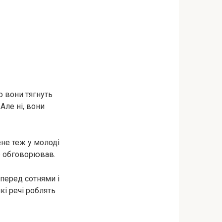
о вони тягнуть
Але ні, вони
ене теж у молоді
не обговорював.
 перед сотнями і
кі речі роблять