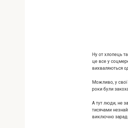
Ну от хлопець та
це все у соцмере
вихваляються од
Можливо, у свої 
роки були закоха
А тут люди, не 
тисячами незнайо
виключно заради