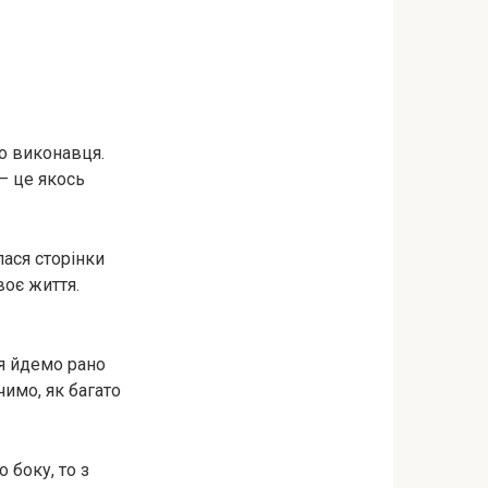
о виконавця.
– це якось
лася сторінки
воє життя.
я йдемо рано
чимо, як багато
 боку, то з