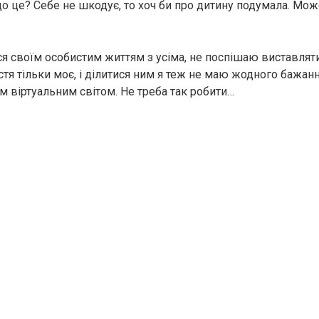
іщо це? Себе не шкодує, то хоч би про дитину подумала. Мо
ися своїм особистим життям з усіма, не поспішаю виставлят
тя тільки моє, і ділитися ним я теж не маю жодного бажанн
 віртуальним світом. Не треба так робити…