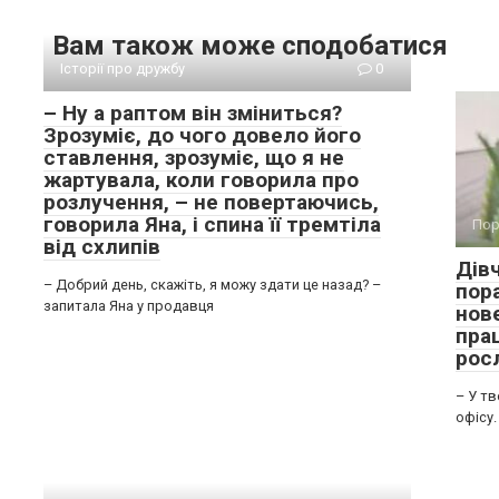
Вам також може сподобатися
Історії про дружбу
0
– Ну а раптом він зміниться?
Зрозуміє, до чого довело його
ставлення, зрозуміє, що я не
жартувала, коли говорила про
розлучення, – не повертаючись,
говорила Яна, і спина її тремтіла
Пор
від схлипів
Дівч
– Добрий день, скажіть, я можу здати це назад? –
пор
запитала Яна у продавця
нов
пра
рос
– У т
офісу.