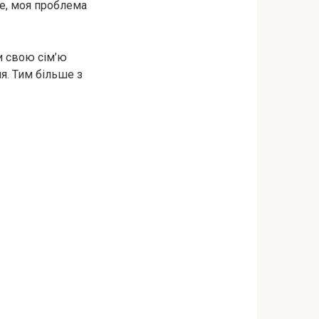
же, моя проблема
и свою сім’ю
я. Тим більше з