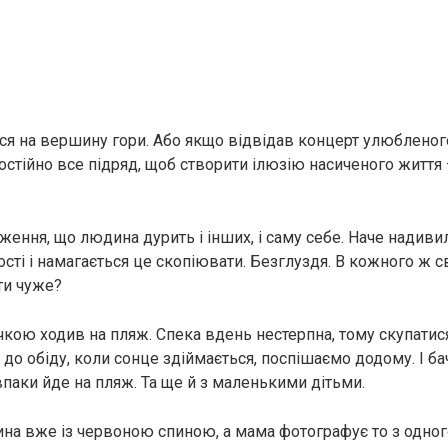
ся на вершину гори. Або якщо відвідав концерт улюбленог
остійно все підряд, щоб створити ілюзію насиченого життя 
ження, що людина дурить і інших, і саму себе. Наче надиви
сті і намагається це скопіювати. Безглуздя. В кожного ж с
ти чуже?
кою ходив на пляж. Спека вдень нестерпна, тому скупатис
 до обіду, коли сонце здіймається, поспішаємо додому. І ба
впаки йде на пляж. Та ще й з маленькими дітьми.
ина вже із червоною спиною, а мама фотографує то з одного