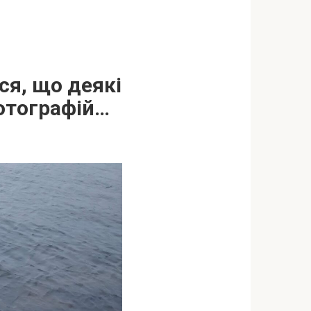
ься, що деякі
отографій…