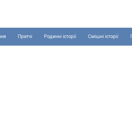
ння
Притчі
Родинні історії
Смішні історії