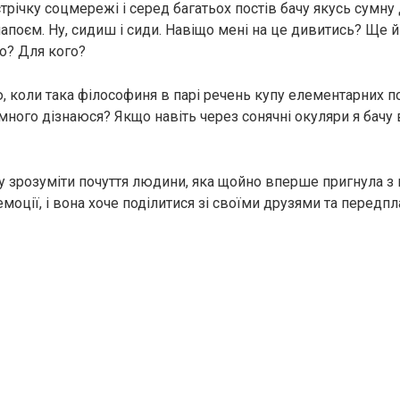
річку соцмережі і серед багатьох постів бачу якусь сумну 
напоєм. Ну, сидиш і сиди. Навіщо мені на це дивитись? Ще 
о? Для кого?
 коли така філософиня в парі речень купу елементарних п
ного дізнаюся? Якщо навіть через сонячні окуляри я бачу в
у зрозуміти почуття людини, яка щойно вперше пригнула з 
оції, і вона хоче поділитися зі своїми друзями та передп