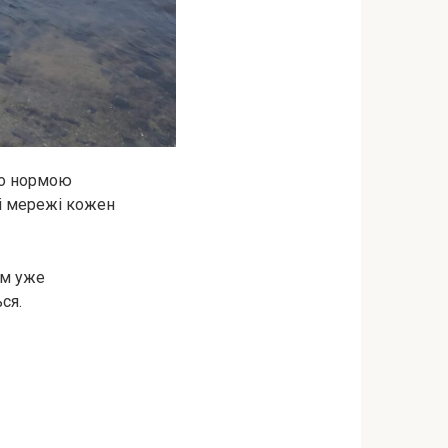
ало нормою
ні мережі кожен
им уже
ся.