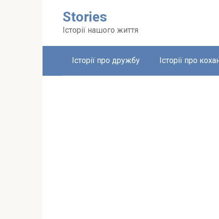
Перейти
Stories
до
вмісту
Історії нашого життя
Історії про дружбу
Історії про коха