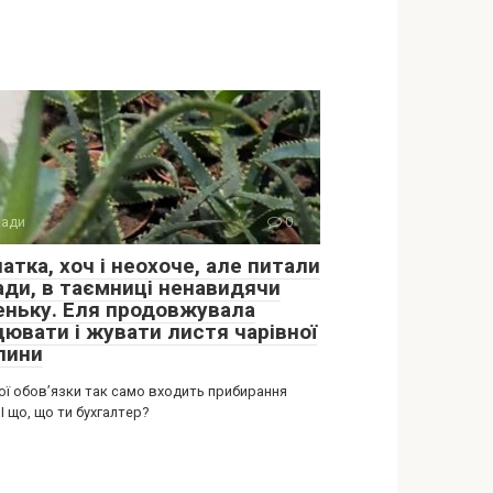
ади
0
атка, хоч і неохоче, але питали
ади, в таємниці ненавидячи
еньку. Еля продовжувала
цювати і жувати листя чарівної
лини
вої обов’язки так само входить прибирання
 І що, що ти бухгалтер?