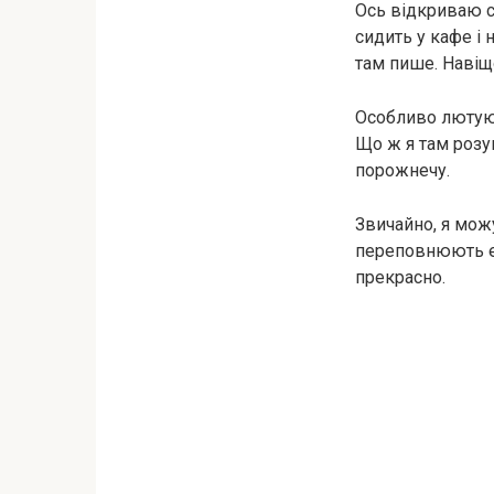
Ось відкриваю ст
сидить у кафе і 
там пише. Навіщ
Особливо лютую,
Що ж я там розум
порожнечу.
Звичайно, я мож
переповнюють ем
прекрасно.