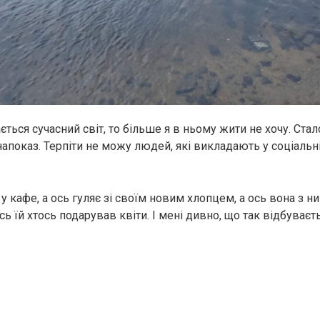
ється сучасний світ, то більше я в ньому жити не хочу. Ст
напоказ. Терпіти не можу людей, які викладають у соціаль
у кафе, а ось гуляє зі своїм новим хлопцем, а ось вона з н
сь їй хтось подарував квіти. І мені дивно, що так відбуваєть