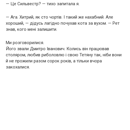
— Це Сильвестр? — тихо запитала я.
— Ага. Хитрий, як сто чортів. І такий же нахабний. Але
хороший, — дідусь лагідно почухав кота за вухом. — Рет
знав, кого мені залишити.
Ми розговорилися.
Його звали Дмитро Іванович. Колись він працював
столяром, любив риболовлю і свою Тетяну так, ніби вони
й не прожили разом сорок років, а тільки вчора
закохалися.