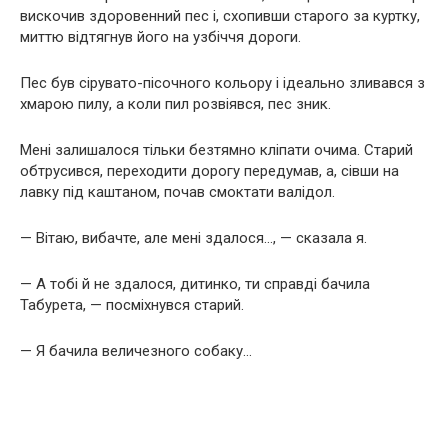
вискочив здоровенний пес і, схопивши старого за куртку,
миттю відтягнув його на узбіччя дороги.
Пес був сірувато-пісочного кольору і ідеально зливався з
хмарою пилу, а коли пил розвіявся, пес зник.
Мені залишалося тільки безтямно кліпати очима. Старий
обтрусився, переходити дорогу передумав, а, сівши на
лавку під каштаном, почав смоктати валідол.
— Вітаю, вибачте, але мені здалося…, — сказала я.
— А тобі й не здалося, дитинко, ти справді бачила
Табурета, — посміхнувся старий.
— Я бачила величезного собаку…