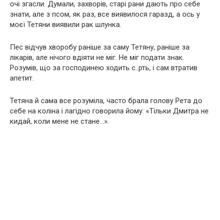
очі згасли. Думали, захворів, старі рани дають про себе
знати, але з псом, як раз, все виявилося гаразд, а ось у
моєї Тетяни виявили рак шлунка.
Пес відчув хворобу раніше за саму Тетяну, раніше за
лікарів, але нічого вдіяти не міг. Не міг подати знак.
Розумів, що за господинею ходить с..рть, і сам втратив
апетит.
Тетяна й сама все розуміла, часто брала голову Рета до
себе на коліна і лагідно говорила йому: «Тільки Дмитра не
кидай, коли мене не стане…».