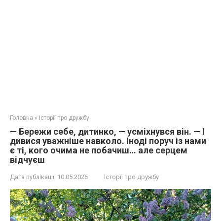
Головна
»
Історії про дружбу
— Бережи себе, дитинко, — усміхнувся він. — І
дивися уважніше навколо. Іноді поруч із нами
є ті, кого очима не побачиш… але серцем
відчуєш
Дата публікації:
10.05.2026
Історії про дружбу