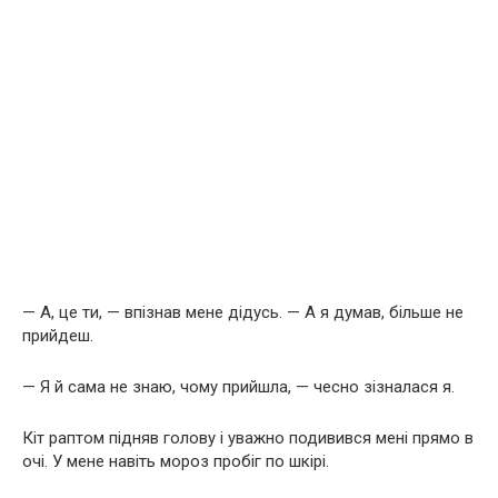
— А, це ти, — впізнав мене дідусь. — А я думав, більше не
прийдеш.
— Я й сама не знаю, чому прийшла, — чесно зізналася я.
Кіт раптом підняв голову і уважно подивився мені прямо в
очі. У мене навіть мороз пробіг по шкірі.