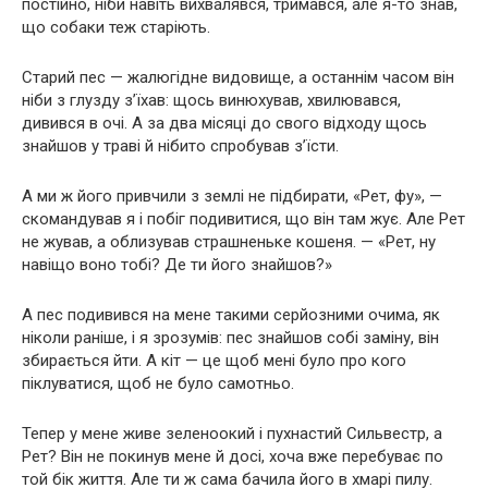
постійно, ніби навіть вихвалявся, тримався, але я-то знав,
що собаки теж старіють.
Старий пес — жалюгідне видовище, а останнім часом він
ніби з глузду з’їхав: щось винюхував, хвилювався,
дивився в очі. А за два місяці до свого відходу щось
знайшов у траві й нібито спробував з’їсти.
А ми ж його привчили з землі не підбирати, «Рет, фу», —
скомандував я і побіг подивитися, що він там жує. Але Рет
не жував, а облизував страшненьке кошеня. — «Рет, ну
навіщо воно тобі? Де ти його знайшов?»
А пес подивився на мене такими серйозними очима, як
ніколи раніше, і я зрозумів: пес знайшов собі заміну, він
збирається йти. А кіт — це щоб мені було про кого
піклуватися, щоб не було самотньо.
Тепер у мене живе зеленоокий і пухнастий Сильвестр, а
Рет? Він не покинув мене й досі, хоча вже перебуває по
той бік життя. Але ти ж сама бачила його в хмарі пилу.