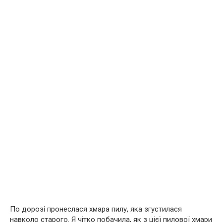
По дорозі пронеслася хмара пилу, яка згустилася
навколо старого. Я чітко побачила, як з цієї пилової хмари