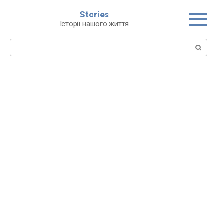
Перейти
Stories
до
Історії нашого життя
вмісту
Пошук: