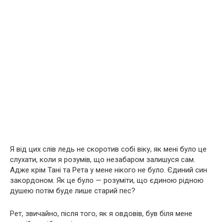
Я від цих слів ледь не скоротив собі віку, як мені було це
слухати, коли я розумів, що незабаром залишуся сам.
Адже крім Тані та Рета у мене нікого не було. Єдиний син
закордоном. Як це було — розуміти, що єдиною рідною
душею потім буде лише старий пес?
Рет, звичайно, після того, як я овдовів, був біля мене