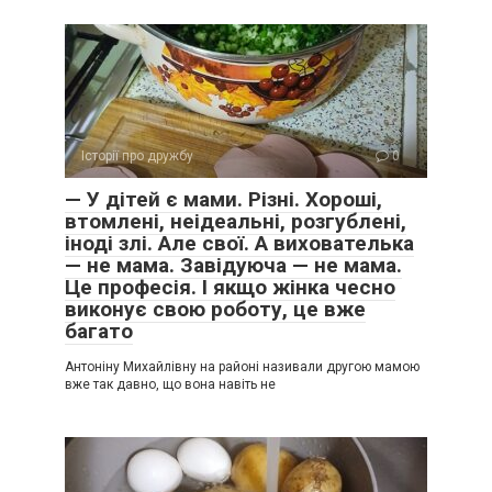
Історії про дружбу
0
— У дітей є мами. Різні. Хороші,
втомлені, неідеальні, розгублені,
іноді злі. Але свої. А вихователька
— не мама. Завідуюча — не мама.
Це професія. І якщо жінка чесно
виконує свою роботу, це вже
багато
Антоніну Михайлівну на районі називали другою мамою
вже так давно, що вона навіть не