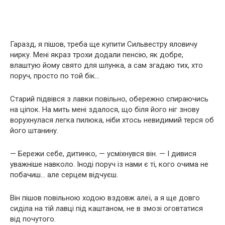
Гаразд, я пішов, треба ще купити Сильвестру яловичу
нирку. Мені якраз трохи додали пенсію, як добре,
влаштую йому свято для шлунка, а сам згадаю тих, хто
поруч, просто по той бік…
Старий підвівся з лавки повільно, обережно спираючись
на ціпок. На мить мені здалося, що біля його ніг знову
ворухнулася легка пилюка, ніби хтось невидимий терся об
його штанину.
— Бережи себе, дитинко, — усміхнувся він. — І дивися
уважніше навколо. Іноді поруч із нами є ті, кого очима не
побачиш… але серцем відчуєш.
Він пішов повільною ходою вздовж алеї, а я ще довго
сиділа на тій лавці під каштаном, не в змозі оговтатися
від почутого.