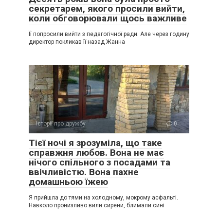
секретарем, якого просили вийти,
коли обговорювали щось важливе
Її попросили вийти з педагогічної ради. Але через годину
директор покликав її назад Жанна
Історії про дружбу
0
Тієї ночі я зрозуміла, що таке
справжня любов. Вона не має
нічого спільного з посадами та
ввічливістю. Вона пахне
домашньою їжею
Я прийшла до тями на холодному, мокрому асфальті.
Навколо пронизливо вили сирени, блимали сині