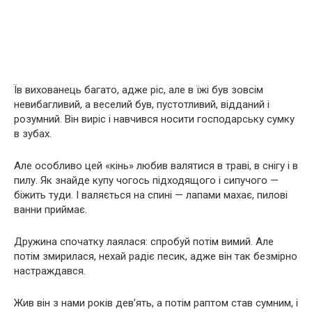
Їв вихованець багато, адже ріс, але в їжі був зовсім
невибагливий, а веселий був, пустотливий, відданий і
розумний. Він виріс і навчився носити господарську сумку
в зубах.
Але особливо цей «кінь» любив валятися в траві, в снігу і в
пилу. Як знайде купу чогось підходящого і сипучого —
біжить туди. І валяється на спині — лапами махає, пилові
ванни приймає.
Дружина спочатку лаялася: спробуй потім вимий. Але
потім змирилася, нехай радіє песик, адже він так безмірно
настраждався.
Жив він з нами років дев’ять, а потім раптом став сумним, і