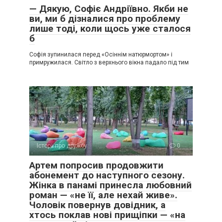
— Дякую, Софіє Андріївно. Якби не
ви, ми б дізналися про проблему
лише тоді, коли щось уже сталося
б
Софія зупинилася перед «Осіннім натюрмортом» і
примружилася. Світло з верхнього вікна падало під тим
Історії про дружбу
0
Артем попросив продовжити
абонемент до наступного сезону.
Жінка в панамі принесла любовний
роман — «не її, але нехай живе».
Чоловік повернув довідник, а
хтось поклав нові прищіпки — «на