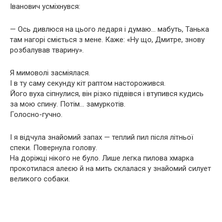
Іванович усміхнувся:
— Ось дивлюся на цього ледаря і думаю… мабуть, Танька
там нагорі сміється з мене. Каже: «Ну що, Дмитре, знову
розбалував тварину».
Я мимоволі засміялася.
І в ту саму секунду кіт раптом насторожився.
Його вуха сіпнулися, він різко підвівся і втупився кудись
за мою спину. Потім… замуркотів.
Голосно-гучно.
І я відчула знайомий запах — теплий пил після літньої
спеки. Повернула голову.
На доріжці нікого не було. Лише легка пилова хмарка
прокотилася алеєю й на мить склалася у знайомий силует
великого собаки.