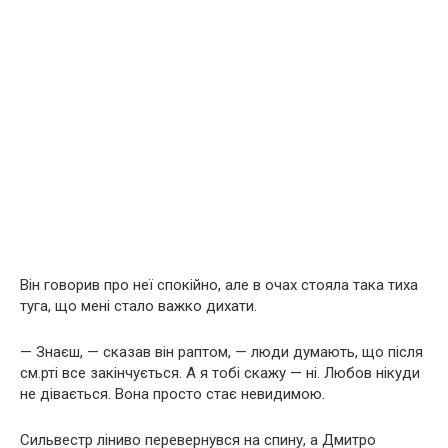
Він говорив про неї спокійно, але в очах стояла така тиха
туга, що мені стало важко дихати.
— Знаєш, — сказав він раптом, — люди думають, що після
см.рті все закінчується. А я тобі скажу — ні. Любов нікуди
не дівається. Вона просто стає невидимою.
Сильвестр ліниво перевернувся на спину, а Дмитро