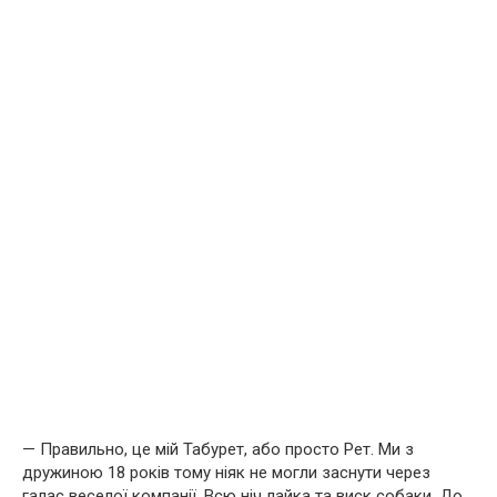
— Правильно, це мій Табурет, або просто Рет. Ми з
дружиною 18 років тому ніяк не могли заснути через
галас веселої компанії. Всю ніч лайка та виск собаки. До