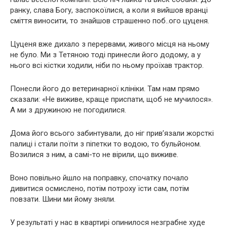
ранку, слава Богу, заспокоїлися, а коли я вийшов вранці
сміття виносити, то знайшов страшенно поб..ого цуценя.
Цуценя вже дихало з перервами, живого місця на ньому
не було. Ми з Тетяною тоді принесли його додому, а у
нього всі кістки ходили, ніби по ньому проїхав трактор.
Понесли його до ветеринарної клініки. Там нам прямо
сказали: «Не виживе, краще приспати, щоб не мучилося».
А ми з дружиною не погодилися.
Дома його всього забинтували, до ніг прив’язали жорсткі
палиці і стали поїти з піпетки то водою, то бульйоном.
Возилися з ним, а самі-то не вірили, що виживе.
Воно повільно йшло на поправку, спочатку почало
дивитися осмислено, потім потроху їсти сам, потім
повзати. Шини ми йому зняли.
У результаті у нас в квартирі опинилося незграбне худе