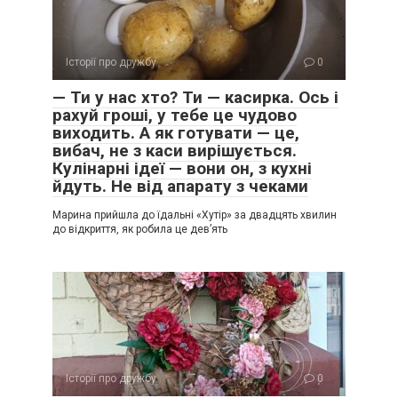
Історії про дружбу
0
— Ти у нас хто? Ти — касирка. Ось і
рахуй гроші, у тебе це чудово
виходить. А як готувати — це,
вибач, не з каси вирішується.
Кулінарні ідеї — вони он, з кухні
йдуть. Не від апарату з чеками
Марина прийшла до їдальні «Хутір» за двадцять хвилин
до відкриття, як робила це дев’ять
Історії про дружбу
0