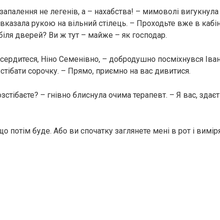
, запалення не легенів, а – нахабства! – мимоволі вигукнула
 вказала рукою на вільний стілець. – Проходьте вже в кабін
біля дверей? Ви ж тут – майже – як господар.
 сердитеся, Ніно Семенівно, – добродушно посміхнувся Іван
зстібати сорочку. – Прямо, приємно на вас дивитися.
озстібаєте? – гнівно блиснула очима терапевт. – Я вас, здаєт
 що потім буде. Або ви спочатку заглянете мені в рот і вимір