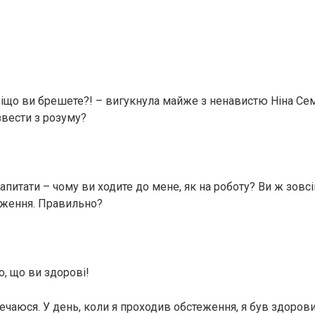
авіщо ви брешете?! – вигукнула майже з ненавистю Ніна Сем
вести з розуму?
запитати – чому ви ходите до мене, як на роботу? Ви ж зов
еження. Правильно?
о, що ви здорові!
речаюся. У день, коли я проходив обстеження, я був здоров