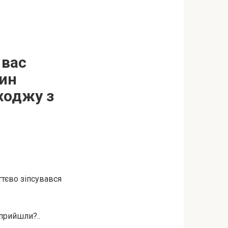
 вас
лин
ходжу з
ттєво зіпсувався
 прийшли?..