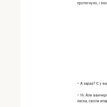
протягнуло, і зн
– А зараз? Є у в
– Ні. Але ввечер
ласка, своїм апа