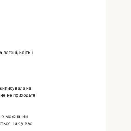
 легені, йдіть і
 виписувала на
ене не приходьте!
 не можна. Ви
ться. Так у вас