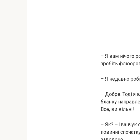
– Я вам нічого р
зробіть флюоро
– Я недавно роби
– Добре. Тоді я
бланку направлен
Все, ви вільні!
– Як? – Іванчук 
повинні спочатку
заведено.