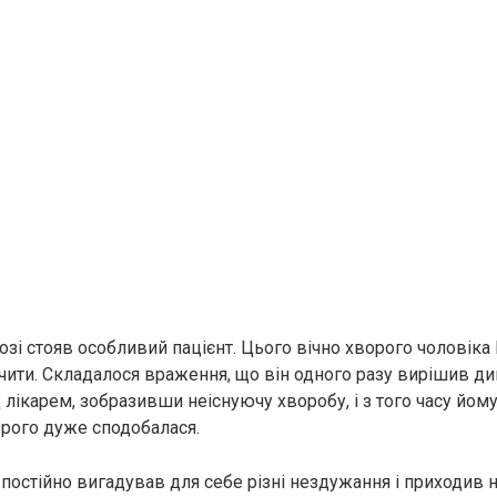
розі стояв особливий пацієнт. Цього вічно хворого чоловіка
чити. Складалося враження, що він одного разу вирішив д
лікарем, зобразивши неіснуючу хворобу, і з того часу йому
рого дуже сподобалася.
 постійно вигадував для себе різні нездужання і приходив 