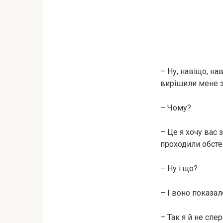
– Ну, навіщо, н
вирішили мене з
– Чому?
– Це я хочу вас 
проходили обст
– Ну і що?
– І воно показал
– Так я й не спе