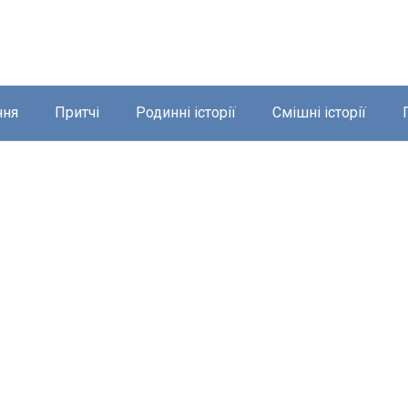
ння
Притчі
Родинні історії
Смішні історії