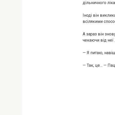
дільничного лік
Іноді він викли
всілякими спосо
А зараз він знов
чекаючи від неї 
— Я питаю, наві
— Так, це… — Пац