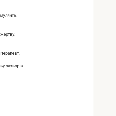
имулянта,
 жертву,
 терапевт.
ову захворів…