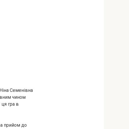
 Ніна Семенівна
ивним чином
 ця гра в
на прийом до