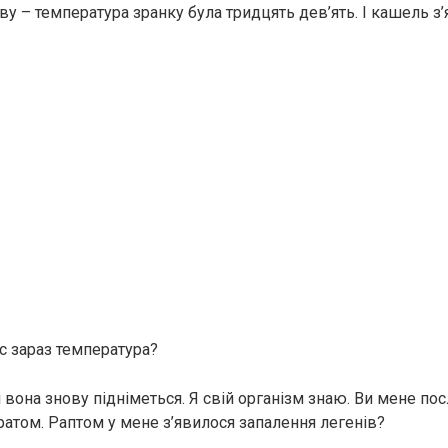
ову – температура зранку була тридцять дев’ять. І кашель з’
ас зараз температура?
і вона знову підніметься. Я свій організм знаю. Ви мене пос
ратом. Раптом у мене з’явилося запалення легенів?