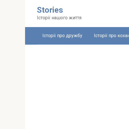
Перейти
Stories
до
вмісту
Історії нашого життя
Історії про дружбу
Історії про коха