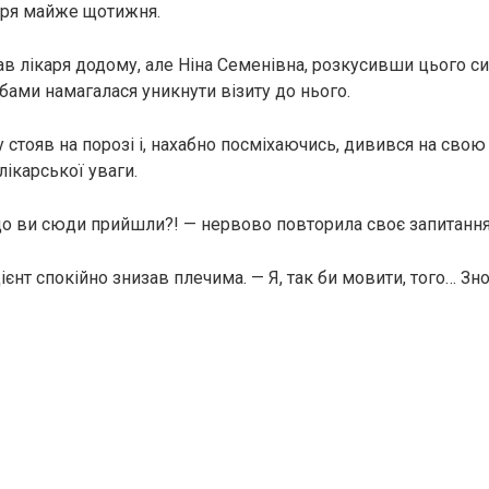
аря майже щотижня.
кав лікаря додому, але Ніна Семенівна, розкусивши цього с
бами намагалася уникнути візиту до нього.
у стояв на порозі і, нахабно посміхаючись, дивився на свою
лікарської уваги.
що ви сюди прийшли?! — нервово повторила своє запитання
ієнт спокійно знизав плечима. — Я, так би мовити, того… Зн