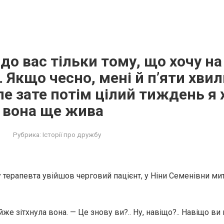
до вас тільки тому, що хочу на
 Якщо чесно, мені й п’яти хви
ле зате потім цілий тиждень я 
 вона ще жива
Рубрика:
Історії про дружбу
у терапевта увійшов черговий пацієнт, у Ніни Семенівни ми
же зітхнула вона. — Це знову ви?.. Ну, навіщо?.. Навіщо ви