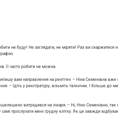
обити не буду! Не заглядати, не міряти! Раз ви скаржитеся на
графію.
в. Її часто робити не можна.
 випишу вам направлення на рентген. – Ніна Семенівна вже
ня. – Ідіть у реєстратуру, візьміть талончик. І більше до м
ошелешено витріщився на лікаря. – Ні, Ніно Семенівно, так
 самі прослухати мені грудну клітку. Як це завжди відбуває