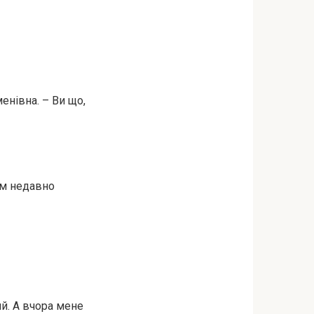
енівна. – Ви що,
сім недавно
ий. А вчора мене