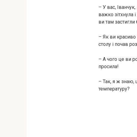
– У вас, Іванчук
важко зітхнула і
ви там застигли 
– Як ви красиво
столу і почав ро
– А чого це ви р
просила!
– Так, я ж знаю,
температуру?