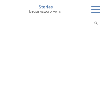
Перейти
Stories
до
Історії нашого життя
вмісту
Пошук: