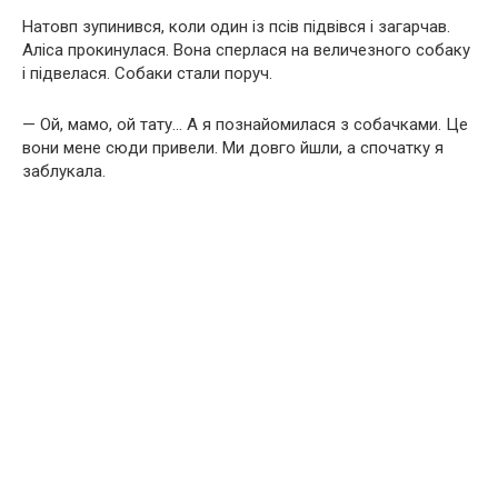
Натовп зупинився, коли один із псів підвівся і загарчав.
Аліса прокинулася. Вона сперлася на величезного собаку
і підвелася. Собаки стали поруч.
— Ой, мамо, ой тату… А я познайомилася з собачками. Це
вони мене сюди привели. Ми довго йшли, а спочатку я
заблукала.