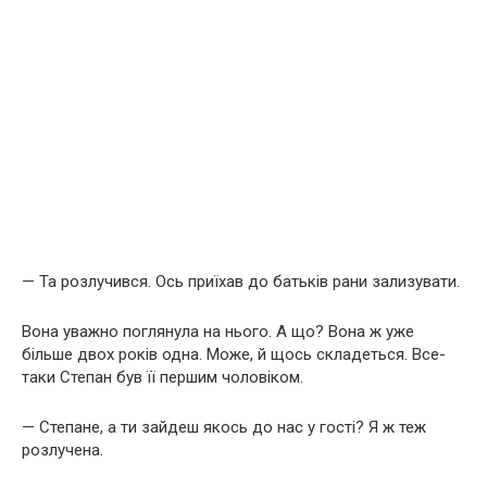
— Та розлучився. Ось приїхав до батьків рани зализувати.
Вона уважно поглянула на нього. А що? Вона ж уже
більше двох років одна. Може, й щось складеться. Все-
таки Степан був її першим чоловіком.
— Степане, а ти зайдеш якось до нас у гості? Я ж теж
розлучена.