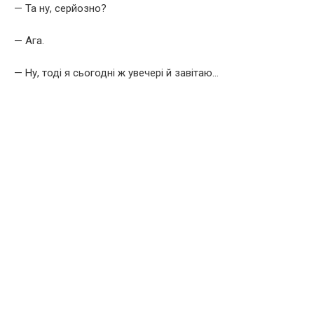
— Та ну, серйозно?
— Ага.
— Ну, тоді я сьогодні ж увечері й завітаю…