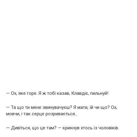
— Ох, яке горе. Я ж тобі казав, Клавдіє, пильнуй!
— Та що ти мене звинувачуєш? Я мати, їй чи що? Ох,
мовчи, і так серце розривається…
— Дивіться, що це там? — крикнув хтось із чоловіків.