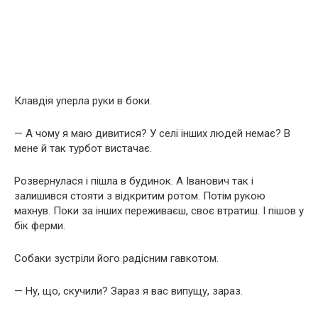
Клавдія уперла руки в боки.
— А чому я маю дивитися? У селі інших людей немає? В
мене й так турбот вистачає.
Розвернулася і пішла в будинок. А Іванович так і
залишився стояти з відкритим ротом. Потім рукою
махнув. Поки за інших переживаєш, своє втратиш. І пішов у
бік ферми.
Собаки зустріли його радісним гавкотом.
— Ну, що, скучили? Зараз я вас випущу, зараз.