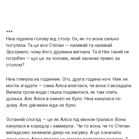
***
Ніна підняла голову від столу. Ох, як-то вона сильно
погуляла. Та це все Степан — наливай та наливай.
Зрозуміло, чому його дружина вигнала. Та й Ніні такий не
потрібен — що це за чоловік, який засинає прямо за
столом?
Ніна глянула на годинник. Ого, друга година ночі. Ніяк не
могла згадати — сама Аліса вляглася, чи вона її вкладала.
Випила трохи води і пішла подивитися, як там спить
донька. Але Аліси в кімнаті не було. Ніна кинулася по
дому. Але дівчинки ніде не було.
Останній спогад — це як Аліса під вікном гралася. Вона
кинулася в коридор і завмерла… Чи то вона, чи то Степан
випадково зачинили двері на засувку. А це означало
лише одне: Аліса просто не змогла потрапити додому. З