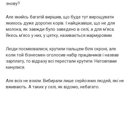
знову?
Але якийсь багатій вирішив, що буде тут вирощувати
якихось дуже дорогих корів. І найцікавіше, що не для
молока, як завжди було заведено в селі, а для м’яса.
Якесь м’ясо у них, у цятку, називається мармуровим.
Люди посміювалися, крутили пальцем біля скроні, але
коли той бізнесмен оголосив набір працівників і назвав
зарплату, то відразу всі перестали крутити. Натовпами
кинулися.
Але всіх не взяли. Вибирали лише серйозних людей, які не
вживають. А таких у селі, як відомо, небагато.