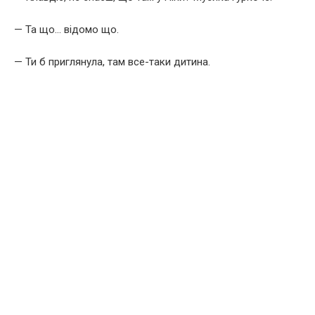
— Та що… відомо що.
— Ти б приглянула, там все-таки дитина.