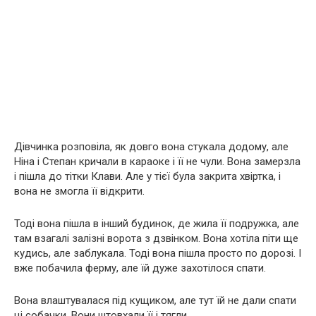
Дівчинка розповіла, як довго вона стукала додому, але
Ніна і Степан кричали в караоке і її не чули. Вона замерзла
і пішла до тітки Клави. Але у тієї була закрита хвіртка, і
вона не змогла її відкрити.
Тоді вона пішла в інший будинок, де жила її подружка, але
там взагалі залізні ворота з дзвінком. Вона хотіла піти ще
кудись, але заблукала. Тоді вона пішла просто по дорозі. І
вже побачила ферму, але їй дуже захотілося спати.
Вона влаштувалася під кущиком, але тут їй не дали спати
ці собачки. Вони штовхали її і тягли.