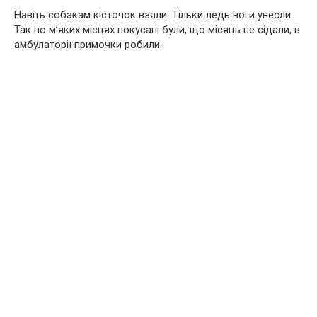
Навіть собакам кісточок взяли. Тільки ледь ноги унесли.
Так по м’яких місцях покусані були, що місяць не сідали, в
амбулаторії примочки робили.