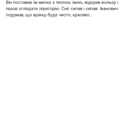
Він поставив їм миски з теплою їжею, відкрив вольєр і
пішов оглядати територію. Сніг сипав і сипав. Іванович
подумав, що вранці буде чисто, красиво…