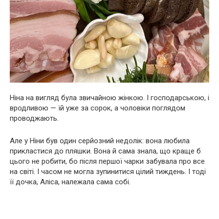
Ніна на вигляд була звичайною жінкою. І господарською, і
вродливою — їй уже за сорок, а чоловіки поглядом
проводжають.
Але у Ніни був один серйозний недолік: вона любила
прикластися до пляшки. Вона й сама знала, що краще б
цього не робити, бо після першої чарки забувала про все
на світі. І часом не могла зупинитися цілий тиждень. І тоді
її дочка, Аліса, належала сама собі.