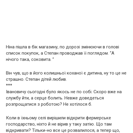
Ніна пішла в бік магазину, по дорозі змінюючи в голові
список покупок, а Степан проводжав її поглядом. “А
нічого така, соковита. ”
Він чув, що в його колишньої коханої є дитина, ну то це не
страшно. Степан дітей любив.
***
Івановичу сьогодні було якось не по собі. Скоро вже на
службу йти, а серце болить. Невже доведеться
розпрощатися з роботою? Не хотілося б.
Коли в їхньому селі вирішили відкрити фермерське
господарство, ніхто й не вірив у таку затію. Що там
відкривати? Тільки-но все це розвалилося, а тепер що,