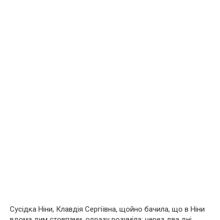
Сусідка Ніни, Клавдія Сергіївна, щойно бачила, що в Ніни
вдома дим стовпами, одразу розуміла: через два дні