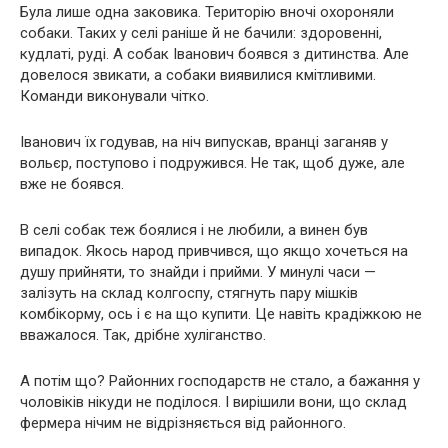
Була лише одна заковика. Територію вночі охороняли
собаки. Таких у селі раніше й не бачили: здоровенні,
кудлаті, руді. А собак Іванович боявся з дитинства. Але
довелося звикати, а собаки виявилися кмітливими.
Команди виконували чітко.
Іванович їх годував, на ніч випускав, вранці заганяв у
вольєр, поступово і подружився. Не так, щоб дуже, але
вже не боявся.
В селі собак теж боялися і не любили, а винен був
випадок. Якось народ привчився, що якщо хочеться на
душу прийняти, то знайди і прийми. У минулі часи —
залізуть на склад колгоспу, стягнуть пару мішків
комбікорму, ось і є на що купити. Це навіть крадіжкою не
вважалося. Так, дрібне хуліганство.
А потім що? Районних господарств не стало, а бажання у
чоловіків нікуди не поділося. І вирішили вони, що склад
фермера нічим не відрізняється від районного.