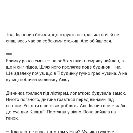
Тоді Іванович боявся, що отруять псів, кілька ночей не
спав, весь час за собаками стежив. Але обійшлося.
***
Взимку рано темніє — на роботу вже в темряву вийшов, та
ще й сніг пішов. Шлях його пролягав повз будинок Ніни.
Ще здалеку почув, що в її будинку гучно грає музика. А на
вулиці побачив маленьку Алісу.
Дівчинка гралася під ліхтарем, лопаткою будувала замок.
Нічого поганого, дитина грається перед вікнами, під
світлом. Усі діти в селі так роблять. Але Іванич все ж забіг
до сусідки Клавдії. Постукав у вікно. Вона вийшла на
ґанок.
— Клавдіє, не знаєш, що там у Ніни? Музика гуркоче.