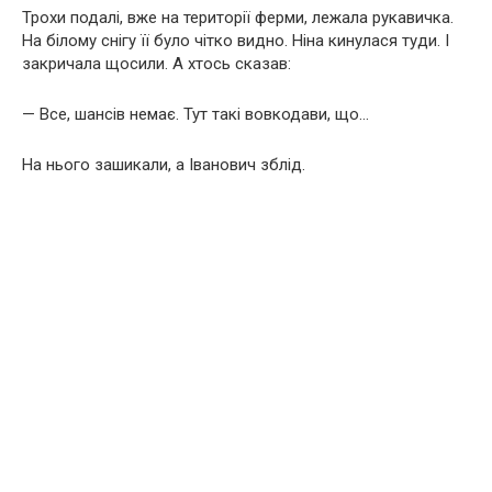
Трохи подалі, вже на території ферми, лежала рукавичка.
На білому снігу її було чітко видно. Ніна кинулася туди. І
закричала щосили. А хтось сказав:
— Все, шансів немає. Тут такі вовкодави, що…
На нього зашикали, а Іванович зблід.