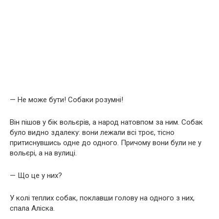
— Не може бути! Собаки розумні!
Він пішов у бік вольєрів, а народ натовпом за ним. Собак
було видно здалеку: вони лежали всі троє, тісно
притиснувшись одне до одного. Причому вони були не у
вольєрі, а на вулиці.
— Що це у них?
У колі теплих собак, поклавши голову на одного з них,
спала Аліска.