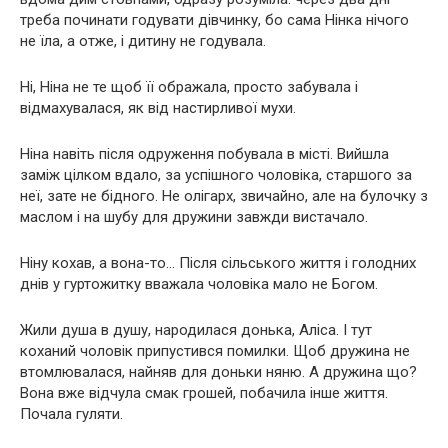
треба починати годувати дівчинку, бо сама Нінка нічого
не їла, а отже, і дитину не годувала.
Ні, Ніна не те щоб її ображала, просто забувала і
відмахувалася, як від настирливої мухи.
Ніна навіть після одруження побувала в місті. Вийшла
заміж цілком вдало, за успішного чоловіка, старшого за
неї, зате не бідного. Не олігарх, звичайно, але на булочку з
маслом і на шубу для дружини завжди вистачало.
Ніну кохав, а вона-то… Після сільського життя і голодних
днів у гуртожитку вважала чоловіка мало не Богом.
Жили душа в душу, народилася донька, Аліса. І тут
коханий чоловік припустився помилки. Щоб дружина не
втомлювалася, найняв для доньки няню. А дружина що?
Вона вже відчула смак грошей, побачила інше життя.
Почала гуляти.