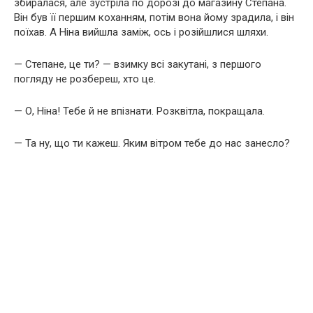
збиралася, але зустріла по дорозі до магазину Степана.
Він був її першим коханням, потім вона йому зрадила, і він
поїхав. А Ніна вийшла заміж, ось і розійшлися шляхи.
— Степане, це ти? — взимку всі закутані, з першого
погляду не розбереш, хто це.
— О, Ніна! Тебе й не впізнати. Розквітла, покращала.
— Та ну, що ти кажеш. Яким вітром тебе до нас занесло?