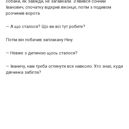
собаки, як завжди, не загавкали. З’явився сонний
Іванович, спочатку відкрив віконце, потім з подивом
розчинив ворота.
— А що сталося? Що ви всі тут робите?
Потім він побачив заплакану Ніну.
— Невже з дитиною щось сталося?
— Іваничу, нам треба оглянути все навколо. Хто знає, куди
дівчинка забігла?