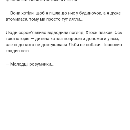
— Вони хотіли, щоб я пішла до них у будиночок, а я дуже
втомилася, тому ми просто тут лягли…
Люди сором’язливо відводили погляд. Хтось плакав. Ось
така історія — дитина хотіла попросити допомоги у всіх,
але ні до кого не достукалася. Якби не собаки… Іванович
гладив псів.
— Молодці, розумники…