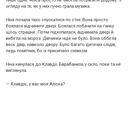
огляду на те, як у них гучно грала музика…
Ніна почала тихо спускатися по стіні. Вона просто
боялася відчинити двері. Боялася побачити на ґанку
щось страшне. Потім підхопилася, відчинила двері й
вибігла на мороз. Дівчинки ніде не було. Вона оббігла
весь двір, навколо двору. Було багато дитячих слідів,
ледь помітних, бо їх присипало сніжком.
Ніна кинулася до Клавдії. Барабанила у скло, поки та не
виглянула.
— Клавдіє, у вас моя Аліска?