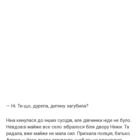
— Ні. Ти що, дурепа, дитину загубила?
Ніна кинулася до інших сусідів, але дівчинки ніде не було.
Невдовзі майже все село зібралося біля двору Нінки. Та
ридала, вже майже не мала сил. Приїхала поліція, батько
Аліски — його ледве втримали, щоб він не влаштував