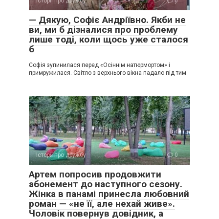
Історії про дружбу
0
— Дякую, Софіє Андріївно. Якби не
ви, ми б дізналися про проблему
лише тоді, коли щось уже сталося
б
Софія зупинилася перед «Осіннім натюрмортом» і
примружилася. Світло з верхнього вікна падало під тим
Історії про дружбу
0
Артем попросив продовжити
абонемент до наступного сезону.
Жінка в панамі принесла любовний
роман — «не її, але нехай живе».
Чоловік повернув довідник, а