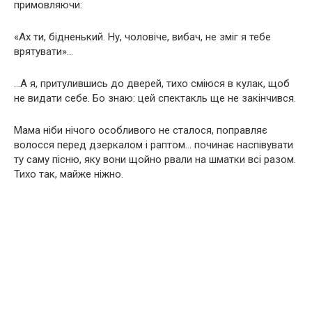
примовляючи:
«Ах ти, бідненький. Ну, чоловіче, вибач, не зміг я тебе
врятувати»…
…А я, притулившись до дверей, тихо сміюся в кулак, щоб
не видати себе. Бо знаю: цей спектакль ще не закінчився.
Мама ніби нічого особливого не сталося, поправляє
волосся перед дзеркалом і раптом… починає наспівувати
ту саму пісню, яку вони щойно рвали на шматки всі разом.
Тихо так, майже ніжно.