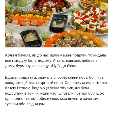
Коли я бачила, як до нас йшли мамині подруги, то кидала
все і щодуху бігла додому. А тато, навпаки, вибігав з
дому, бурмочучи на ходу: «Ну їх до біса».
Вдома я одразу ж займала спостережний пост, боячись
завадити цій «вальпургієвій ночі». Спочатку мама з тіткою
Катею і тіткою Людою (з усіма тітками, які були
подругами в той чи інший час) цілували повітря біля щок
одна одної, потім робили якісь компліменти зачіскам,
туфлям або спідницям.