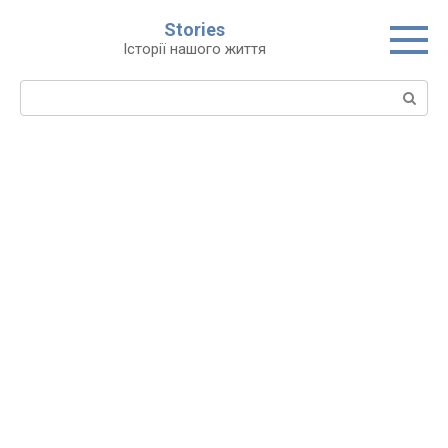
Перейти
Stories
до
Історії нашого життя
вмісту
Пошук: