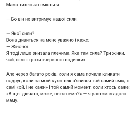
Мама тихенько сміється:
— Бо він не витримує нашої сили.
— Якої сили?
Вона дивиться на мене уважно і каже:
— Жіночої.
Я тоді лише знизала плечима. Яка там сила? Три жінки,
чай, пісні і трохи «червоної водички».
Але через багато років, коли я сама почала кликати
подруг, коли на моїй кухні теж з’явився той самий сміх, ті
самі «ой, і не кажи» і той самий момент, коли хтось каже:
«А що, дівчата, може, потягнемо?» — я раптом згадала
маму.