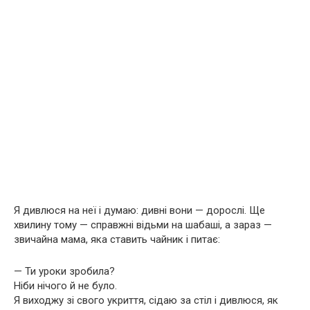
Я дивлюся на неї і думаю: дивні вони — дорослі. Ще
хвилину тому — справжні відьми на шабаші, а зараз —
звичайна мама, яка ставить чайник і питає:
— Ти уроки зробила?
Ніби нічого й не було.
Я виходжу зі свого укриття, сідаю за стіл і дивлюся, як