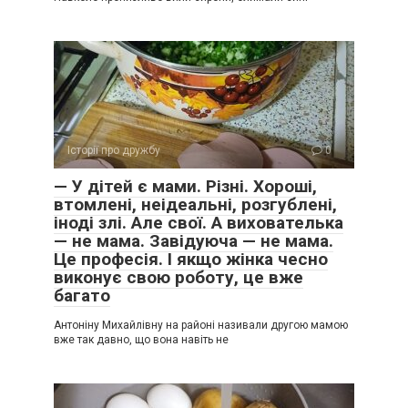
Історії про дружбу
0
— У дітей є мами. Різні. Хороші,
втомлені, неідеальні, розгублені,
іноді злі. Але свої. А вихователька
— не мама. Завідуюча — не мама.
Це професія. І якщо жінка чесно
виконує свою роботу, це вже
багато
Антоніну Михайлівну на районі називали другою мамою
вже так давно, що вона навіть не