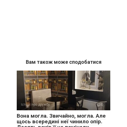
Вам також може сподобатися
Історії про дружбу
0
Вона могла. Звичайно, могла. Але
щось всередині неї чинило опір.