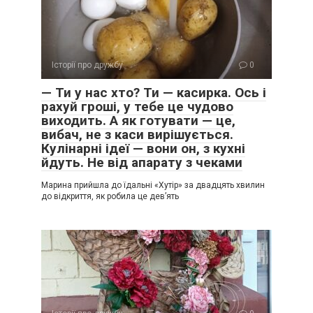
Історії про дружбу
0
— Ти у нас хто? Ти — касирка. Ось і
рахуй гроші, у тебе це чудово
виходить. А як готувати — це,
вибач, не з каси вирішується.
Кулінарні ідеї — вони он, з кухні
йдуть. Не від апарату з чеками
Марина прийшла до їдальні «Хутір» за двадцять хвилин
до відкриття, як робила це дев’ять