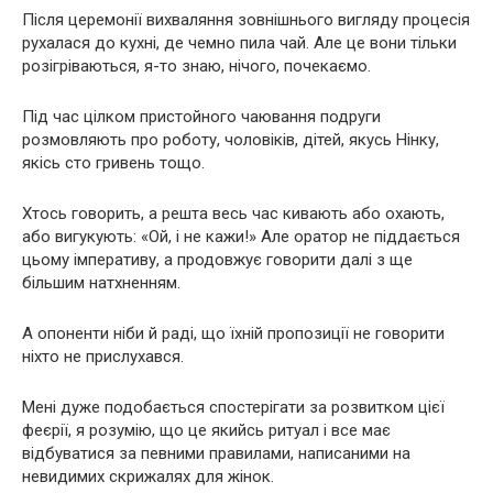
Після церемонії вихваляння зовнішнього вигляду процесія
рухалася до кухні, де чемно пила чай. Але це вони тільки
розігріваються, я-то знаю, нічого, почекаємо.
Під час цілком пристойного чаювання подруги
розмовляють про роботу, чоловіків, дітей, якусь Нінку,
якісь сто гривень тощо.
Хтось говорить, а решта весь час кивають або охають,
або вигукують: «Ой, і не кажи!» Але оратор не піддається
цьому імперативу, а продовжує говорити далі з ще
більшим натхненням.
А опоненти ніби й раді, що їхній пропозиції не говорити
ніхто не прислухався.
Мені дуже подобається спостерігати за розвитком цієї
феєрії, я розумію, що це якийсь ритуал і все має
відбуватися за певними правилами, написаними на
невидимих скрижалях для жінок.