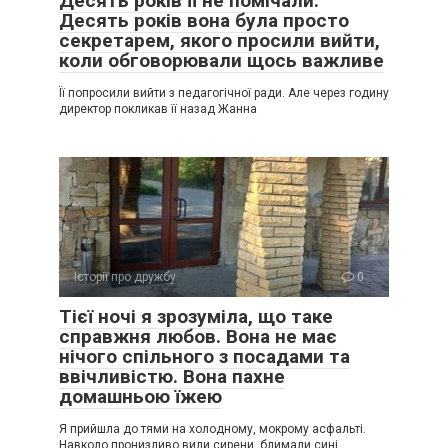
Десять років її не помічали.
Десять років вона була просто
секретарем, якого просили вийти,
коли обговорювали щось важливе
Її попросили вийти з педагогічної ради. Але через годину
директор покликав її назад Жанна
Історії про дружбу
0
Тієї ночі я зрозуміла, що таке
справжня любов. Вона не має
нічого спільного з посадами та
ввічливістю. Вона пахне
домашньою їжею
Я прийшла до тями на холодному, мокрому асфальті.
Навколо пронизливо вили сирени, блимали сині