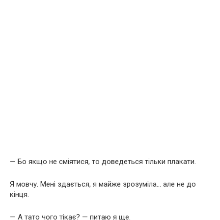
— Бо якщо не сміятися, то доведеться тільки плакати.
Я мовчу. Мені здається, я майже зрозуміла… але не до
кінця.
— А тато чого тікає? — питаю я ще.