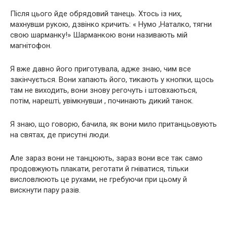
Після цього йде обрядовий танець. Хтось із них,
махнувши рукою, дзвінко кричить: « Нумо ,Наталко, тягни
свою шарманку!» Шарманкою вони називають мій
магнітофон.
Я вже давно його приготувала, адже знаю, чим все
закінчується. Вони хапають його, тикають у кнопки, щось
там не виходить, вони знову регочуть і штовхаються,
потім, нарешті, увімкнувши , починають дикий танок.
Я знаю, що говорю, бачила, як вони мило пританцьовують
на святах, де присутні люди.
Але зараз вони не танцюють, зараз вони все так само
продовжують плакати, реготати й гніватися, тільки
висловлюють це рухами, не гребуючи при цьому й
вискнути пару разів.