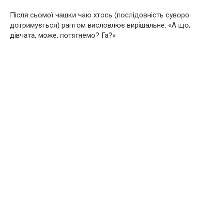
Після сьомої чашки чаю хтось (послідовність суворо
дотримується) раптом висловлює вирішальне: «А що,
дівчата, може, потягнемо? Га?»