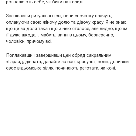
розпалюють себе, як бики на кориді.
Заспівавши ритуальні пісні, вони спочатку плачуть,
оплакуючи свою жіночу долю та дівочу красу. Я не знаю,
що це за доля така і що з нею сталося, але видно, що їм
її дуже шкода, і, мабуть, винні в цьому, безперечно,
чоловіки, причому всі.
Поплакавши і завершивши цей обряд сакральним
«Гаразд, дівчата, давайте за нас, красунь», вони, допивши
своє відьомське зілля, починають реготати, як коні.