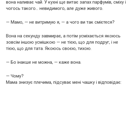
вона наливає чай. У кухні ще витає запах парфумів, сміху і
чогось такого… невидимого, але дуже живого.
— Мамо, — не витримую я, — а чого ви так смієтеся?
Вона на секунду завмирає, а потім усміхається якоюсь
зовсім іншою усмішкою — не тією, що для подруг, і не
тією, що для тата. Якоюсь своєю, тихою.
— Бо інакше не можна, — каже вона.
— Чому?
Мама знизує плечима, підсуває мені чашку і відповідає: