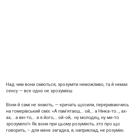
Над чим вони сміються, зрозуміти неможливо, та й немає
сенсу — все одно не зрозумієш.
Вони й самі не знають, — кричать щосили, перериваючись
на гомерівський сміх: «А пам’ятаєш,… ой,… а Нінка-то…, ах-
ах, …а він-то,… а я його,… ой-ой,.. ну молодец, ну ми-то
зрозуміло!» Як вони при цьому розуміють, хто про що
говорить, – для мене загадка, я, наприклад, не розумію.