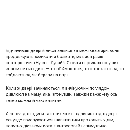
Відчинивши двері й висипавшись за межі квартири, вони
продовжують хихикати й базікати, мільйон разів
повторюючи: «Ну все, бувай!» Стояти вертикально у них
зовсім не виходить — то обіймаються, то штовхаються, то
гойдаються, як берези на вітрі.
Коли ж двері зачиняються, я вичікуючим поглядом
дивлюся на маму, яка, зітхнувши, завжди каже: «Ну ось,
тепер можна й чаю випити».
А через дві години тато тихенько відчиняє вхідні двері,
секунду прислухається і навшпиньки проходить у дім,
попутно дістаючи кота з антресолей і співчутливо