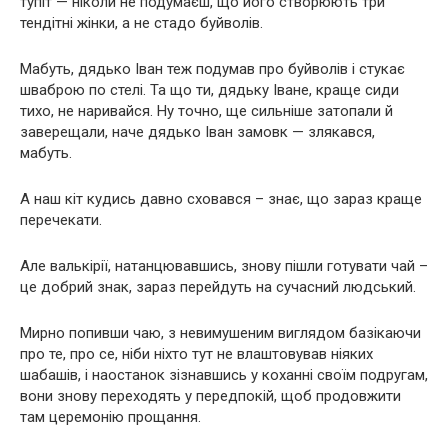
тупіт — ніколи не подумаєш, що його створюють три
тендітні жінки, а не стадо буйволів.
Мабуть, дядько Іван теж подумав про буйволів і стукає
шваброю по стелі. Та що ти, дядьку Іване, краще сиди
тихо, не наривайся. Ну точно, ще сильніше затопали й
заверещали, наче дядько Іван замовк — злякався,
мабуть.
А наш кіт кудись давно сховався – знає, що зараз краще
перечекати.
Але валькірії, натанцювавшись, знову пішли готувати чай –
це добрий знак, зараз перейдуть на сучасний людський.
Мирно попивши чаю, з невимушеним виглядом базікаючи
про те, про се, ніби ніхто тут не влаштовував ніяких
шабашів, і наостанок зізнавшись у коханні своїм подругам,
вони знову переходять у передпокій, щоб продовжити
там церемонію прощання.