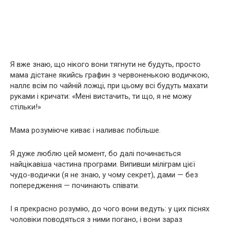
Я вже знаю, що нікого вони тягнути не будуть, просто
мама дістане якийсь графин з червоненькою водичкою,
наллє всім по чайній ложці, при цьому всі будуть махати
руками і кричати: «Мені вистачить, ти що, я не можу
стільки!»
Мама розуміюче киває і наливає побільше.
Я дуже люблю цей момент, бо далі починається
найцікавіша частина програми. Випивши міліграм цієї
чудо-водички (я не знаю, у чому секрет), дами — без
попередження — починають співати.
І я прекрасно розумію, до чого вони ведуть: у цих піснях
чоловіки поводяться з ними погано, і вони зараз