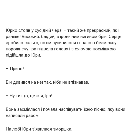
Юрко стояв у сусідній черзі – такий же прекрасний, як і
раніше! Високий, блідий, з іронічним вигином брів. Серце
зробило сальто, потім зупинилося і впало в безмежну
порожнечу. Іра підвела голову і з сяючою посмішкою
підійшла до Юри.
– Привіт!
Він дивився на неї так, ніби не впізнавав.
– Ну ти що, це ж я, Іра!
Вона засміялася і почала наспівувати їхню пісню, яку вони
написали разом.
На лобі Юри з’явилася зморшка.