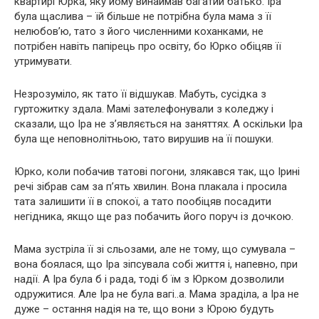
квартирі Юрка, яку йому винаймав багатий батько. Іра
була щаслива – їй більше не потрібна була мама з її
нелюбов’ю, тато з його численними коханками, не
потрібен навіть папірець про освіту, бо Юрко обіцяв її
утримувати.
Незрозуміло, як тато її відшукав. Мабуть, сусідка з
гуртожитку здала. Мамі зателефонували з коледжу і
сказали, що Іра не з’являється на заняттях. А оскільки Іра
була ще неповнолітньою, тато вирушив на її пошуки.
Юрко, коли побачив татові погони, злякався так, що Ірині
речі зібрав сам за п’ять хвилин. Вона плакала і просила
тата залишити її в спокої, а тато пообіцяв посадити
негідника, якщо ще раз побачить його поруч із дочкою.
Мама зустріла її зі сльозами, але не тому, що сумувала –
вона боялася, що Іра зіпсувала собі життя і, напевно, при
надії. А Іра була б і рада, тоді б їм з Юрком дозволили
одружитися. Але Іра не була вагі..а. Мама зраділа, а Іра не
дуже – остання надія на те, що вони з Юрою будуть