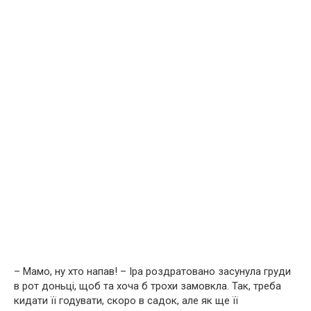
– Мамо, ну хто напав! – Іра роздратовано засунула груди
в рот доньці, щоб та хоча б трохи замовкла. Так, треба
кидати її годувати, скоро в садок, але як ще її