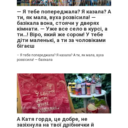
Історії про кохання
0
— Я тебе попереджала? Я казала? А
ти, як мала, вуха розвісила! —
базікала вона, стоячи у дверях
кімнати. — Уже все село в курсі, а
ти…! Віро, який же сором! У тебе
діти маленькі, а ти за чоловіками
бігаєш
– Я тебе попереджала? Я казала? А ти, як мала, вуха
розвісила! — базікала
Історії про кохання
0
А Катя горда, це добре, не
зазіхнула на твої дрібнички й