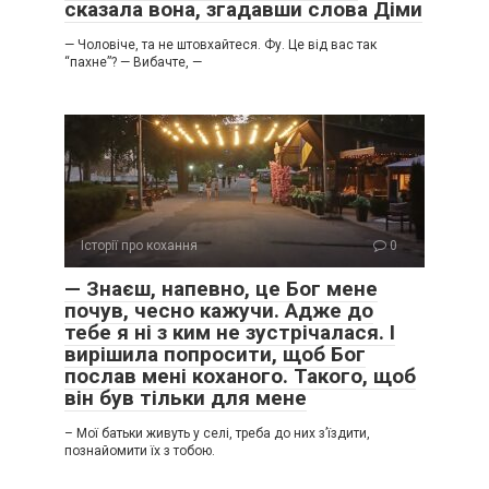
сказала вона, згадавши слова Діми
​— Чоловіче, та не штовхайтеся. Фу. Це від вас так
“пахне”? ​— Вибачте, —
Історії про кохання
0
— Знаєш, напевно, це Бог мене
почув, чесно кажучи. Адже до
тебе я ні з ким не зустрічалася. І
вирішила попросити, щоб Бог
послав мені коханого. Такого, щоб
він був тільки для мене
– Мої батьки живуть у селі, треба до них з’їздити,
познайомити їх з тобою.