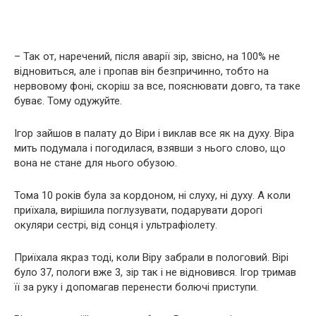
– Так от, наречений, після аварії зір, звісно, на 100% не
відновиться, але і пропав він безпричинно, тобто на
нервовому фоні, скоріш за все, пояснювати довго, та таке
буває. Тому одужуйте.
Ігор зайшов в палату до Віри і виклав все як на духу. Віра
мить подумала і погодилася, взявши з нього слово, що
вона не стане для нього обузою.
Тома 10 років була за кордоном, ні слуху, ні духу. А коли
приїхала, вирішила поглузувати, подарувати дорогі
окуляри сестрі, від сонця і ультрафіолету.
Приїхала якраз тоді, коли Віру забрали в пологовий. Вірі
було 37, пологи вже 3, зір так і не відновився. Ігор тримав
її за руку і допомагав перенести болючі приступи.