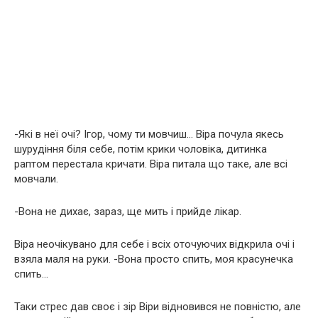
-Які в неї очі? Ігор, чому ти мовчиш… Віра почула якесь
шурудіння біля себе, потім крики чоловіка, дитинка
раптом перестала кричати. Віра питала що таке, але всі
мовчали.
-Вона не дихає, зараз, ще мить і прийде лікар.
Віра неочікувано для себе і всіх оточуючих відкрила очі і
взяла маля на руки. -Вона просто спить, моя красунечка
спить…
Таки стрес дав своє і зір Віри відновився не повністю, але