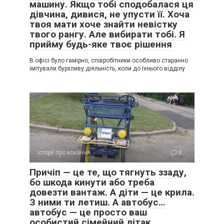
машину. Якщо тобі сподобалася ця
дівчина, дивися, не упусти її. Хоча
твоя мати хоче знайти невістку
твого рангу. Але вибирати тобі. Я
прийму будь-яке твоє рішення
В офісі було гамірно, співробітники особливо старанно
імітували бурхливу діяльність, коли до їхнього відділу
Історії про кохання
0
Причіп — це те, що тягнуть ззаду,
бо шкода кинути або треба
довезти вантаж. А діти — це крила.
З ними ти летиш. А автобус…
автобус — це просто ваш
особистий сімейний літак