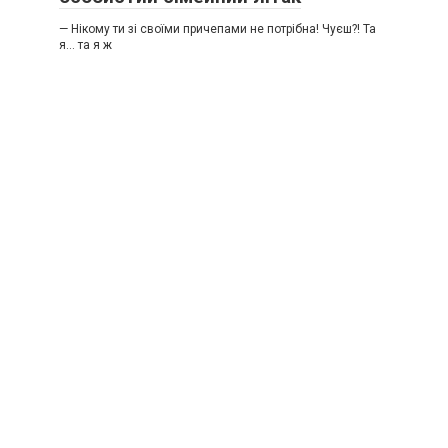
— Нікому ти зі своїми причепами не потрібна! Чуєш?! Та
я… та я ж