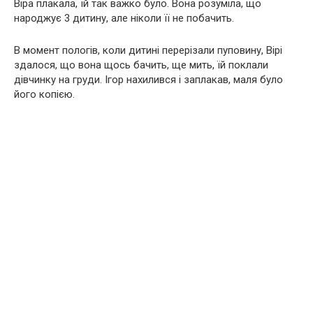
Віра плакала, їй так важко було. Вона розуміла, що
народжує 3 дитину, але ніколи її не побачить.
В момент пологів, коли дитині перерізали пуповину, Вірі
здалося, що вона щось бачить, ще мить, їй поклали
дівчинку на груди. Ігор нахилився і заплакав, маля було
його копією.