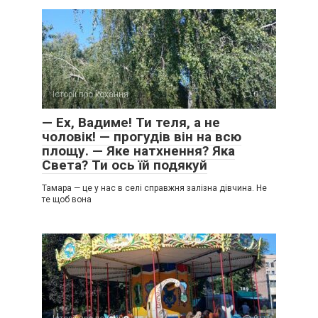
Історії про кохання
0
— Ех, Вадиме! Ти теля, а не
чоловік! — прогудів він на всю
площу. — Яке натхнення? Яка
Света? Ти ось їй подякуй
Тамара — це у нас в селі справжня залізна дівчина. Не
те щоб вона