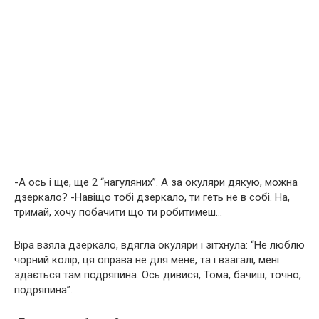
-А ось і ще, ще 2 “нагуляних”. А за окуляри дякую, можна
дзеркало? -Навіщо тобі дзеркало, ти геть не в собі. На,
тримай, хочу побачити що ти робитимеш…
Віра взяла дзеркало, вдягла окуляри і зітхнула: “Не люблю
чорний колір, ця оправа не для мене, та і взагалі, мені
здається там подряпина. Ось дивися, Тома, бачиш, точно,
подряпина”.