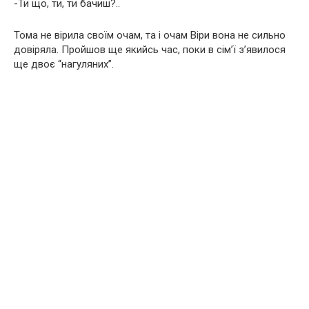
-Ти що, ти, ти бачиш?..
Тома не вірила своїм очам, та і очам Віри вона не сильно
довіряла. Пройшов ще якийсь час, поки в сім’ї з’явилося
ще двоє “нагуляних”.