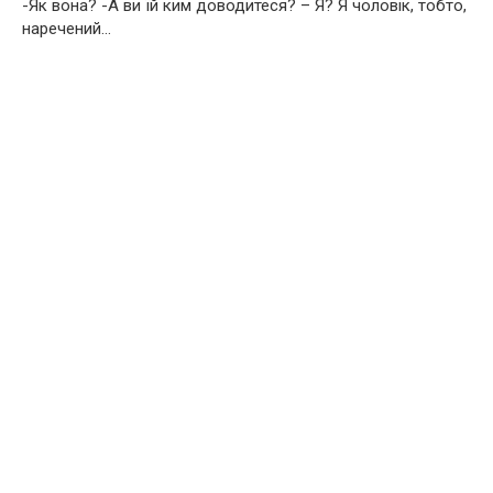
-Як вона? -А ви їй ким доводитеся? – Я? Я чоловік, тобто,
наречений…