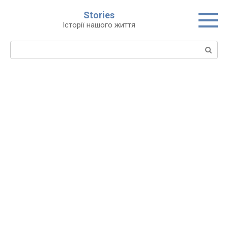
Перейти
Stories
до
Історії нашого життя
вмісту
Пошук: