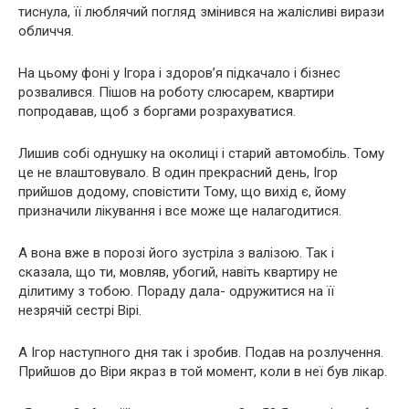
тиснула, її люблячий погляд змінився на жалісливі вирази
обличчя.
На цьому фоні у Ігора і здоров’я підкачало і бізнес
розвалився. Пішов на роботу слюсарем, квартири
попродавав, щоб з боргами розрахуватися.
Лишив собі однушку на околиці і старий автомобіль. Тому
це не влаштовувало. В один прекрасний день, Ігор
прийшов додому, сповістити Тому, що вихід є, йому
призначили лікування і все може ще налагодитися.
А вона вже в порозі його зустріла з валізою. Так і
сказала, що ти, мовляв, убогий, навіть квартиру не
ділитиму з тобою. Пораду дала- одружитися на її
незрячій сестрі Вірі.
А Ігор наступного дня так і зробив. Подав на розлучення.
Прийшов до Віри якраз в той момент, коли в неї був лікар.