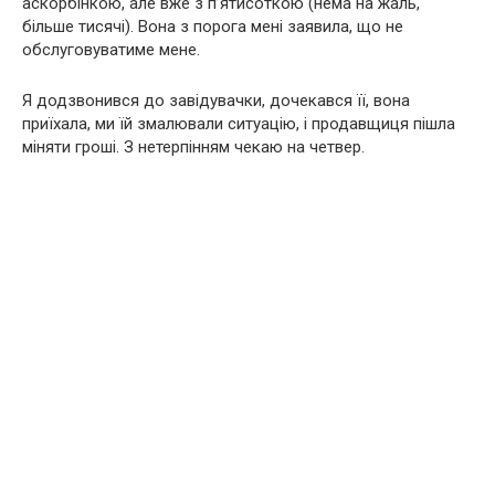
аскорбінкою, але вже з п’ятисоткою (нема на жаль,
більше тисячі). Вона з порога мені заявила, що не
обслуговуватиме мене.
Я додзвонився до завідувачки, дочекався її, вона
приїхала, ми їй змалювали ситуацію, і продавщиця пішла
міняти гроші. З нетерпінням чекаю на четвер.