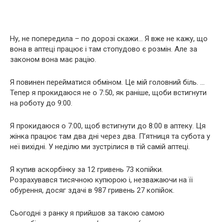
Ну, не попередила – по дорозі скажи… Я вже не кажу, що
вона в аптеці працює і там стопудово є розмін. Але за
законом вона має рацію.
Я повинен перейматися обміном. Це мій головний біль. …
Тепер я прокидаюся не о 7:50, як раніше, щоби встигнути
на роботу до 9:00.
Я прокидаюся о 7:00, щоб встигнути до 8:00 в аптеку. Ця
жінка працює там два дні через два. П’ятниця та субота у
неї вихідні. У неділю ми зустрілися в тій самій аптеці.
Я купив аскорбінку за 12 гривень 73 копійки.
Розрахувався тисячною купюрою і, незважаючи на її
обурення, досяг здачі в 987 гривень 27 копійок.
Сьогодні з ранку я прийшов за такою самою