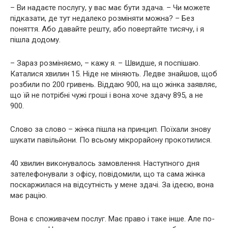
– Ви надаєте послугу, у вас має бути здача. – Чи можете
підказати, де тут недалеко розміняти можна? – Без
поняття. Або давайте решту, або повертайте тисячу, і я
пішла додому.
– Зараз розміняємо, – кажу я. – Швидше, я поспішаю.
Каталися хвилин 15. Ніде не міняють. Ледве знайшов, щоб
розбили по 200 гривень. Віддаю 900, на що жінка заявляє,
що їй не потрібні чужі гроші і вона хоче здачу 895, а не
900.
Слово за слово – жінка пішла на принцип. Поїхали знову
шукати павільйони. По всьому мікрорайону прокотилися.
40 хвилин виконувалось замовлення. Наступного дня
зателефонували з офісу, повідомили, що та сама жінка
поскаржилася на відсутність у мене здачі. За ідеєю, вона
має рацію.
Вона є споживачем послуг. Має право і таке інше. Але по-