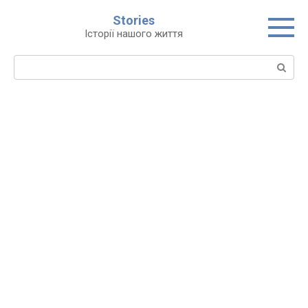
Перейти
Stories
до
Історії нашого життя
вмісту
Пошук: