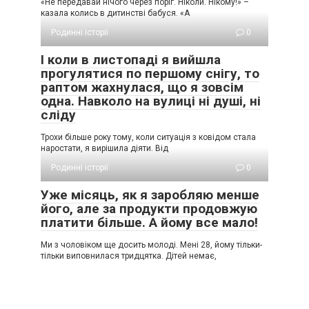
«Не передавай нічого через поріг. Ніколи. Нікому!» –
казала колись в дитинстві бабуся. «А
Родинні історії
0
І коли в листопаді я вийшла
прогулятися по першому снігу, то
раптом жахнулася, що я зовсім
одна. Навколо на вулиці ні душі, ні
сліду
Трохи більше року тому, коли ситуація з ковідом стала
наростати, я вирішила діяти. Від
Родинні історії
0
Уже місяць, як я заробляю менше
його, але за продукти продовжую
платити більше. А йому все мало!
Ми з чоловіком ще досить молоді. Мені 28, йому тільки-
тільки виповнилася тридцятка. Дітей немає,