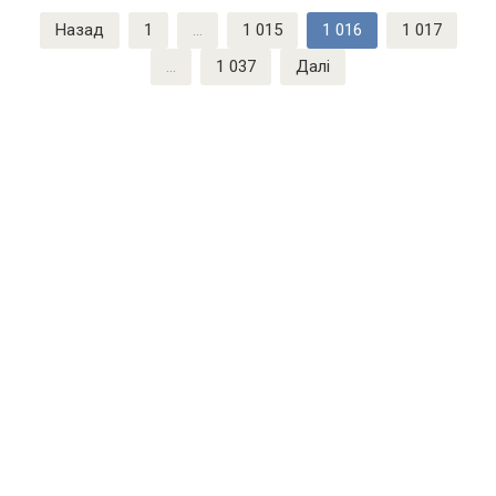
Пагінація
Назад
1
…
1 015
1 016
1 017
записів
…
1 037
Далі