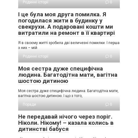
Родинні історії
0
І це була моя друга помилка. Я
погодилася жити в будинку у
свекрухи. А подаровані кошти ми
витратили на ремонт в її квартирі
Я в своєму житті зробила дві величезні помилки. І перша
з них – мій
Родинні історії
0
Моя сестра дуже специфічна
людина. Багатодітна мати, вагітна
шостою дитиною
Моя сестра дуже специфічна людина. Багатодітна мати,
вагітна шостою дитиною. І що з того,
Поради
0
Не передавай нічого через поріг.
Ніколи. Нікому! – казала колись в
дитинстві бабуся