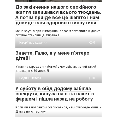
До закінчення нашого спокійного
життя залишився всього тиждень.
А потім приїде все це шапіто і нам
доведеться здорово стиснутися
Мене звуть Марія Вікторівна і зараз я потрапила в досить
скрутне становище. Справа в
Історії про кохання
0
Знаєте, Галю, а у мене п’ятеро
дітей!
У нас на курсах англійської є чоловік, активний такий
дядько, під 60 десь. Я
Родинні історії
0
У суботу в обід додому забігла
свекруха, кинула на стіл пакет з
фаршем і пішла назад на роботу
Коли ми з чоловіком розписалися, нам було ніде жити. У
Діми є його частину