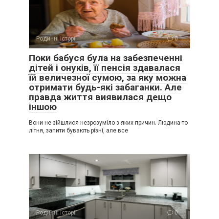
Родинні історії
0
Поки бабуся була на забезпеченні
дітей і онуків, її пенсія здавалася
їй величезної сумою, за яку можна
отримати будь-які забаганки. Але
правда життя виявилася дещо
іншою
Вони не зійшлися незрозуміло з яких причин. Людина-то
літня, запити бувають різні, але все
Родинні історії
0