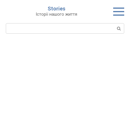
Перейти
Stories
до
Історії нашого життя
вмісту
Пошук: